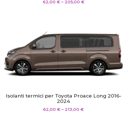
62,00
€
–
205,00
€
Isolanti termici per Toyota Proace Long 2016-
2024
62,00
€
–
213,00
€