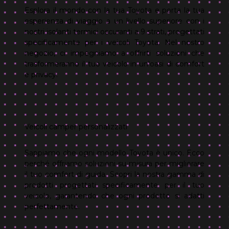
Esplora il mondo con la tua Toyota e porta la tua
esperienza di viaggio a un livello superiore con i
nostri isolanti termici oscuranti a 9 strati, progettati
specificamente per i veicoli Toyota. Nel nostro
negozio, ci impegniamo a offrirti soluzioni che
trasformeranno il tuo veicolo in un'oasi di comfort
e privacy.
Veicoli camper personalizzati
Sappiamo che ogni modello Toyota è unico. Ecco
perché offriamo soluzioni su misura per migliorare
il tuo comfort di guida. Scopri la nostra gamma di
prodotti progettati specificamente per il tuo
veicolo, garantendo che ogni prodotto si adatti
perfettamente.