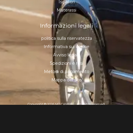
Isolatori
Materassi
Informazioni legali
politica sulla riservatezza
Informativa sui cookie
Avviso legale
Spedizioni e resi
Metodi di pagamento
Mappa del sito
Copyright © 2026 M2 CAMPER, All rights reserved.