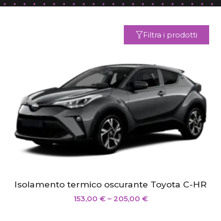
Filtra i prodotti
Isolamento termico oscurante Toyota C-HR
153,00
€
–
205,00
€