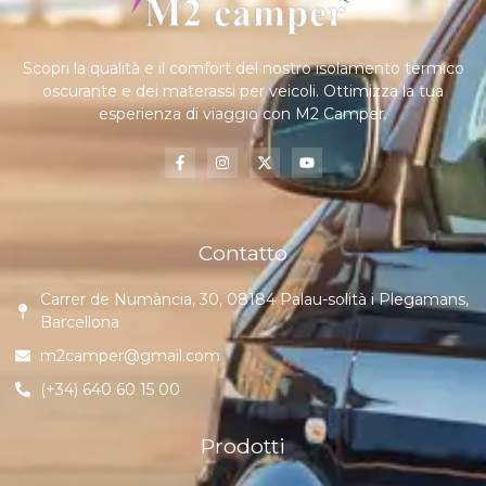
Scopri la qualità e il comfort del nostro isolamento termico
oscurante e dei materassi per veicoli. Ottimizza la tua
esperienza di viaggio con M2 Camper.
Contatto
Carrer de Numància, 30, 08184 Palau-solità i Plegamans,
Barcellona
m2camper@gmail.com
(+34) 640 60 15 00
Prodotti