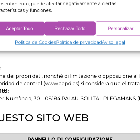
ui sia necessario per la navigazione sul sito web, sulla bas
nsentimiento, puede afectar negativamente a ciertas
racterísticas y funciones.
nella sezione relativa ai cookie utilizzati sul sito web.
Aceptar Todo
Rechazar Todo
Personalizar
ti a terzi, salvo nel caso di cookie di terze parti o per o
Política de Cookies
Política de privacidad
Aviso legal
o.
zione dei propri dati, nonché di limitazione o opposizione a
ridad de control (
www.aepd.es
) si considera que el tra
tti:
Numància, 30 – 08184 PALAU-SOLITÀ I PLEGAMANS (Ba
QUESTO SITO WEB
PANNELLO DI CONFIGURAZIONE