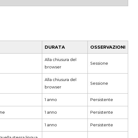
DURATA
OSSERVAZIONI
Alla chiusura del
Sessione
browser
Alla chiusura del
Sessione
browser
1 anno
Persistente
one
1 anno
Persistente
1 anno
Persistente
quella stessa lingua