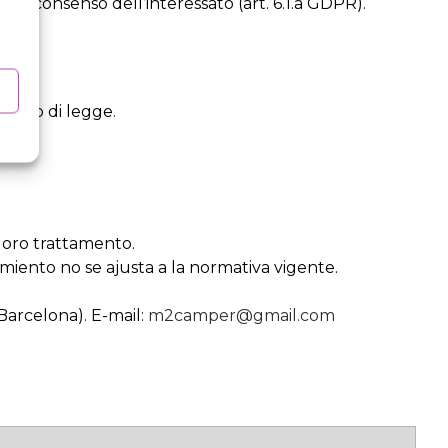
e del consenso dell’interessato (art. 6.1.a GDPR).
bbligo di legge.
l loro trattamento.
tamiento no se ajusta a la normativa vigente.
rcelona). E-mail:
m2camper@gmail.com