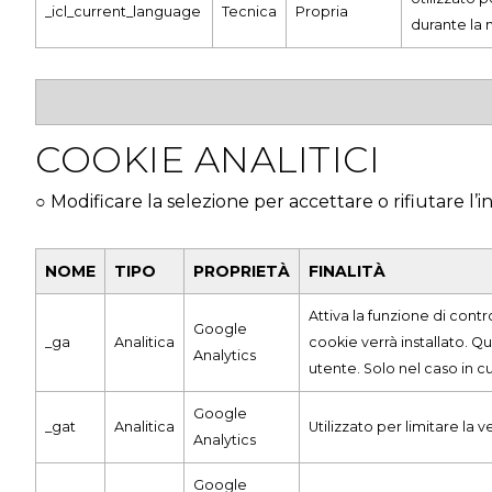
_icl_current_language
Tecnica
Propria
durante la 
COOKIE ANALITICI
○ Modificare la selezione per accettare o rifiutare l’i
NOME
TIPO
PROPRIETÀ
FINALITÀ
Attiva la funzione di cont
Google
_ga
Analitica
cookie verrà installato. Qu
Analytics
utente. Solo nel caso in c
Google
_gat
Analitica
Utilizzato per limitare la v
Analytics
Google