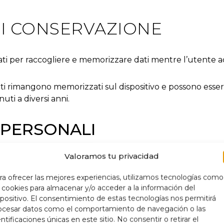
I CONSERVAZIONE
ati per raccogliere e memorizzare dati mentre l’utente a
ati rimangono memorizzati sul dispositivo e possono essere
uti a diversi anni.
 PERSONALI
Valoramos tu privacidad
 del trattamento dei dati personali dell’Interessato e 
el 27 aprile 2016 (GDPR), pertanto viene fornita la seg
ra ofrecer las mejores experiencias, utilizamos tecnologías como
s cookies para almacenar y/o acceder a la información del
spositivo. El consentimiento de estas tecnologías nos permitirá
one relativa ai cookie utilizzati su questo sito web.
ocesar datos como el comportamiento de navegación o las
entificaciones únicas en este sitio. No consentir o retirar el