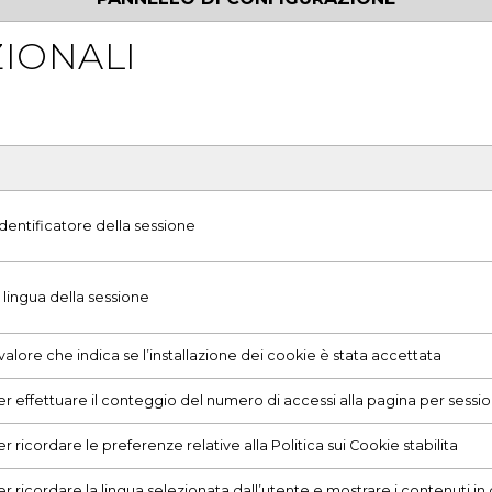
ZIONALI
identificatore della sessione
 lingua della sessione
 valore che indica se l’installazione dei cookie è stata accettata
per effettuare il conteggio del numero di accessi alla pagina per sessi
er ricordare le preferenze relative alla Politica sui Cookie stabilita
er ricordare la lingua selezionata dall’utente e mostrare i contenuti in 