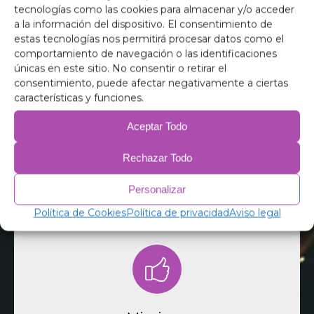
tecnologías como las cookies para almacenar y/o acceder
a la información del dispositivo. El consentimiento de
estas tecnologías nos permitirá procesar datos como el
Dietro M2 Camper c'è un team dedicato di esperti
di conversioni di camper e appassionati di
comportamiento de navegación o las identificaciones
campeggio. Siamo qui per offrirti consulenza
únicas en este sitio. No consentir o retirar el
professionale, rispondere alle tue domande e
Il nostro team
consentimiento, puede afectar negativamente a ciertas
aiutarti a trovare la soluzione perfetta per il tuo
características y funciones.
veicolo.
Dietro M2 Camper c'è un team dedicato di esperti
di camperizzazione e appassionati di campeggio.
Aceptar Todo
Rechazar Todo
Personalizar
Política de Cookies
Política de privacidad
Aviso legal
La nostra missione è fornirti prodotti che
ottimizzino il comfort e l'efficienza dei tuoi viaggi
in camper. Vogliamo essere il tuo compagno di