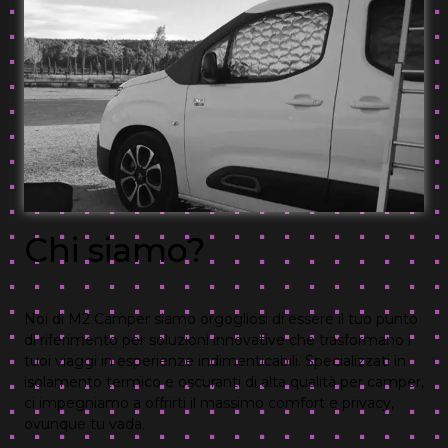
Chi siamo?
Noi di M2 Camper siamo orgogliosi di essere il tuo punto
di riferimento per soluzioni innovative che trasformano i
tuoi viaggi in esperienze indimenticabili. Specializzati in
isolamento termico e oscuranti di alta qualità per camper,
ci impegniamo a offrirti il massimo comfort e privacy,
ovunque tu vada.