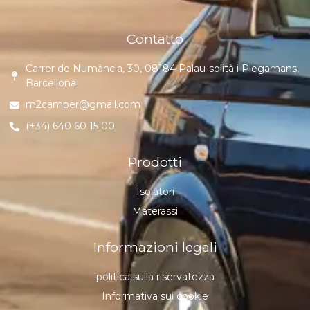
Contatto
Carrer de Numància, 30, 08184 Palau-solità i Plegamans,
Barcellona
m2camper@gmail.com
(+34) 640 60 15 00
Prodotti
Isolatori
Materassi
Informazioni legali
politica sulla riservatezza
Informativa sui cookie