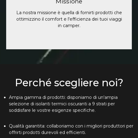
Missione
fiducia, assicurandoci che ogni avventura sia
piacevole come la immagini.
La nostra missione è quella di fornirti prodotti che
ottimizzino il comfort e l'efficienza dei tuoi viaggi
in camper.
Perché scegliere noi?
Ampia gamma di prodotti: disponiamo di un'ampia
selezione di isolanti termici oscuranti a 9 strati per
soddisfare le vostre esigenze specifiche.
Qualità garantita: collaboriamo con i migliori produttori per
offrirti prodotti durevoli ed efficienti.