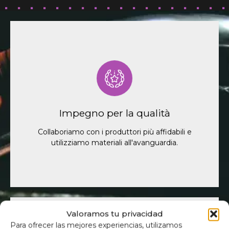
Collaboriamo con i produttori più affidabili e
utilizziamo materiali all'avanguardia per garantire
che ogni isolante termico e oscurante che
vendiamo soddisfi i più elevati standard qualitativi.
Noi di M2 Camper crediamo che la qualità non
Impegno per la qualità
riguardi solo ciò che vendiamo, ma anche il modo
in cui questi prodotti migliorano la tua esperienza
Collaboriamo con i produttori più affidabili e
di viaggio.
utilizziamo materiali all'avanguardia.
Valoramos tu privacidad
Para ofrecer las mejores experiencias, utilizamos