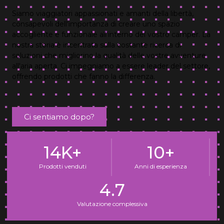
Siamo viaggiatori appassionati e amanti della libertà,
consapevoli dell'importanza di creare uno spazio
accogliente e funzionale all'interno del vostro camper. La
nostra storia è incentrata sulla costante ricerca di
soluzioni che migliorino la qualità delle vostre avventure
all'aria aperta. Ci impegniamo a essere leader del settore,
offrendo prodotti che fanno la differenza.
Ci sentiamo dopo?
14
K+
10
+
Prodotti venduti
Anni di esperienza
4.7
Valutazione complessiva