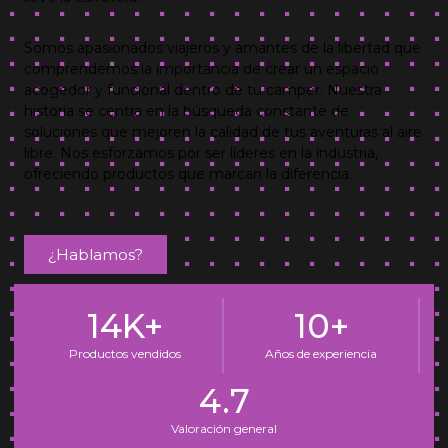
Somos apasionados viajeros y amantes de la libertad que
comprendemos la importancia de crear un espacio
acogedor y funcional dentro de tu camper. Nuestra
historia se centra en la búsqueda constante de
soluciones que mejoren la calidad de tus aventuras al aire
libre. Nos esforzamos por ser líderes en la industria,
ofreciendo productos que marcan la diferencia.
¿Hablamos?
14
K+
10
+
Productos vendidos
Años de experiencia
4.7
Valoración general