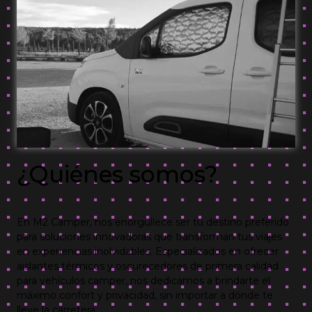
¿Quiénes somos?
En M2 Camper, nos enorgullece ser tu destino preferido
para soluciones innovadoras que transforman tus viajes
en experiencias inolvidables. Especializados en ofrecer
aislantes térmicos y oscurecedores de primera calidad
para vehículos camper, nos dedicamos a brindarte el
máximo confort y privacidad, sin importar a dónde te
lleve la carretera.