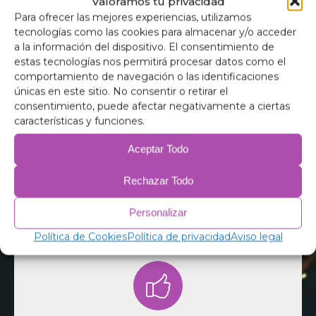
Valoramos tu privacidad
Para ofrecer las mejores experiencias, utilizamos
tecnologías como las cookies para almacenar y/o acceder
a la información del dispositivo. El consentimiento de
Detrás de M2 Camper hay un equipo dedicado de
estas tecnologías nos permitirá procesar datos como el
expertos en camperización y entusiastas del
comportamiento de navegación o las identificaciones
camping. Estamos aquí para ofrecerte
Nuestro Equipo
únicas en este sitio. No consentir o retirar el
asesoramiento profesional, responder tus
preguntas y ayudarte a encontrar las soluciones
consentimiento, puede afectar negativamente a ciertas
Detrás de M2 Camper hay un equipo dedicado de
perfectas para tu vehículo.
características y funciones.
expertos en camperización y entusiastas del
camping.
Aceptar Todo
Rechazar Todo
Personalizar
Política de Cookies
Política de privacidad
Aviso legal
Nuestra misión es proporcionarte productos que