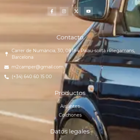
Contacto
Carrer de Numància, 30, 08184 Palau-solità i Plegamans,
Barcelona
m2camper@gmail.com
(+34) 640 60 15 00
Productos
Aislantes
Colchones
Datos legales