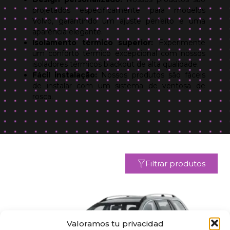
projetados especificamente para modelos
Volvo, garantindo um ajuste perfeito e uma
aparência elegante.
Isolamento térmico superior:
Experimente
um conforto térmico excepcional com nossos
isoladores térmicos blackout de alta qualidade.
Fácil instalação:
Nossos produtos são fáceis
de instalar com um sistema de ventosa de
rosca.
Filtrar produtos
Valoramos tu privacidad