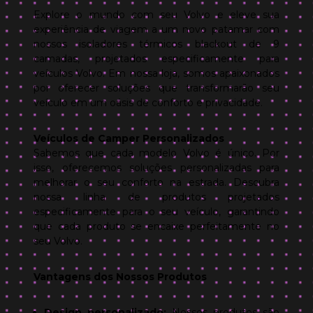
Explore o mundo com seu Volvo e eleve sua
experiência de viagem a um novo patamar com
nossos isoladores térmicos blackout de 9
camadas, projetados especificamente para
veículos Volvo. Em nossa loja, somos apaixonados
por oferecer soluções que transformarão seu
veículo em um oásis de conforto e privacidade.
Veículos de Camper Personalizados
Sabemos que cada modelo Volvo é único. Por
isso, oferecemos soluções personalizadas para
melhorar o seu conforto na estrada. Descubra
nossa linha de produtos projetados
especificamente para o seu veículo, garantindo
que cada produto se encaixe perfeitamente no
seu Volvo.
Vantagens dos Nossos Produtos
Design personalizado:
Nossos produtos são