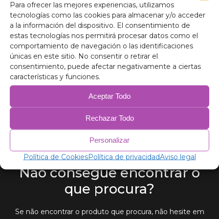
Para ofrecer las mejores experiencias, utilizamos
tecnologías como las cookies para almacenar y/o acceder
a la información del dispositivo. El consentimiento de
estas tecnologías nos permitirá procesar datos como el
comportamiento de navegación o las identificaciones
únicas en este sitio. No consentir o retirar el
consentimiento, puede afectar negativamente a ciertas
características y funciones.
Isoladores de blackout térmico Volvo XC90
2001-2015
Aceptar Todo
153,00
€
–
205,00
€
Rechazar Todo
Personalizar
Política de Cookies
Política de privacidad
Aviso legal
Não consegue encontrar o
que procura?
Se não encontrar o produto que procura, não hesite em