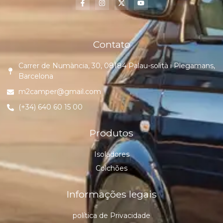
Contato
Carrer de Numància, 30, 08184 Palau-solità i Plegamans,
Barcelona
m2camper@gmail.com
(+34) 640 60 15 00
Produtos
Isoladores
Colchões
Informações legais
política de Privacidade