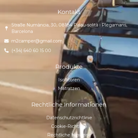
Kontakt
Straße Numància, 30, 08184 Palau-solità i Plegamans,
Barcelona
m2camper@gmail.com
(+34) 640 60 15 00
Produkte
Isolatoren
Matratzen
Rechtliche Informationen
Datenschutzrichtlinie
Cookie-Richtlinie
Rechtliche Hinweise