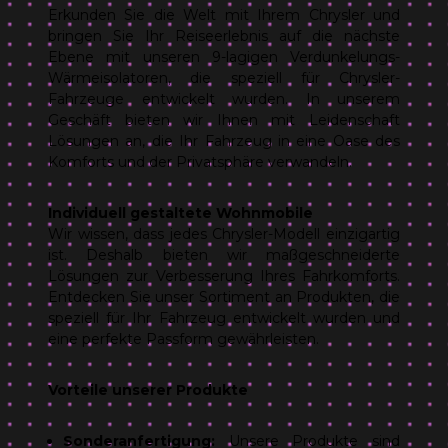
Erkunden Sie die Welt mit Ihrem Chrysler und
bringen Sie Ihr Reiseerlebnis auf die nächste
Ebene mit unseren 9-lagigen Verdunkelungs-
Wärmeisolatoren, die speziell für Chrysler-
Fahrzeuge entwickelt wurden. In unserem
Geschäft bieten wir Ihnen mit Leidenschaft
Lösungen an, die Ihr Fahrzeug in eine Oase des
Komforts und der Privatsphäre verwandeln.
Individuell gestaltete Wohnmobile
Wir wissen, dass jedes Chrysler-Modell einzigartig
ist. Deshalb bieten wir maßgeschneiderte
Lösungen zur Verbesserung Ihres Fahrkomforts.
Entdecken Sie unser Sortiment an Produkten, die
speziell für Ihr Fahrzeug entwickelt wurden und
eine perfekte Passform gewährleisten.
Vorteile unserer Produkte
Sonderanfertigung:
Unsere Produkte sind