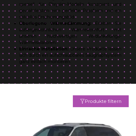
speziell für Chrysler-Modelle konzipiert und
gewährleisten eine perfekte Passform und ein
stilvolles Erscheinungsbild.
Überlegene Wärmedämmung:
Erleben Sie
außergewöhnlichen Wärmekomfort mit
unseren hochwertigen Verdunkelungs-
Wärmeisolatoren.
Einfache Installation:
Unsere Produkte lassen
sich durch ein aufschraubbares Saugnapfsystem
ganz einfach montieren.
Produkte filtern