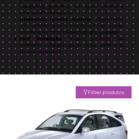
Ssangyong, garantindo um ajuste perfeito e
uma aparência elegante.
Isolamento térmico superior:
Experimente
um conforto térmico excepcional com nossos
isoladores térmicos blackout de alta qualidade.
Fácil instalação:
Nossos produtos são
facilmente instalados graças ao seu sistema de
ventosa com rosca.
Filtrar produtos