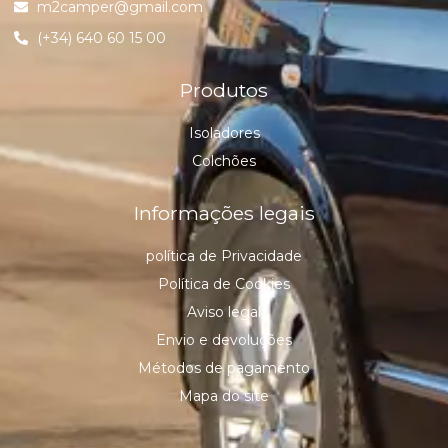
m2camper@gmail.com
(+34) 640 60 15 00
Produtos
Isoladores
Colchões
Informações legais
política de Privacidade
Política de Cookies
Aviso legal
Envio e devoluções
Métodos de pagamento
Mapa do site