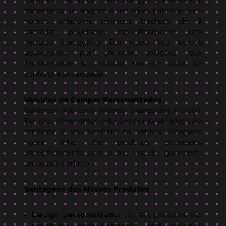
Explore o mundo com seu Ssangyong e eleve sua
experiência de viagem a um novo patamar com
nossos isoladores térmicos blackout de 9
camadas, projetados especificamente para
veículos Ssangyong. Em nossa loja, somos
apaixonados por oferecer soluções que
transformarão seu veículo em um oásis de
conforto e privacidade.
Veículos de Camper Personalizados
Sabemos que cada modelo Ssangyong é único.
Por isso, oferecemos soluções personalizadas para
melhorar o seu conforto na estrada. Descubra
nossa linha de produtos projetados
especificamente para o seu veículo, garantindo
um ajuste perfeito.
Vantagens dos Nossos Produtos
Design personalizado:
Nossos produtos são
projetados especificamente para modelos