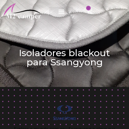
0
Saltar
al
contenido
Isoladores blackout
para Ssangyong