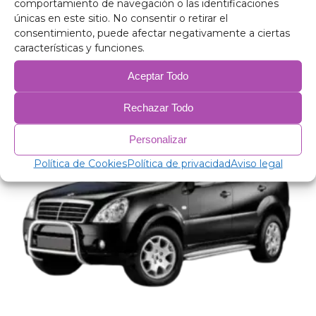
comportamiento de navegación o las identificaciones
únicas en este sitio. No consentir o retirar el
consentimiento, puede afectar negativamente a ciertas
características y funciones.
Isoladores térmicos para SsangYong Rodius
2012-2019
Aceptar Todo
153,00
€
–
205,00
€
Rechazar Todo
Personalizar
Política de Cookies
Política de privacidad
Aviso legal