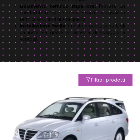
Isolamento termico superiore:
Provate un
comfort termico eccezionale con i nostri isolanti
termici oscuranti di alta qualità.
Installazione facile:
I nostri prodotti sono facili
da installare grazie al sistema di fissaggio a
ventosa.
Filtra i prodotti