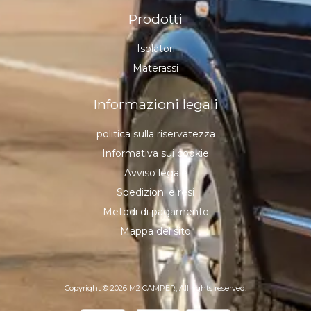
Prodotti
Isolatori
Materassi
Informazioni legali
politica sulla riservatezza
Informativa sui cookie
Avviso legale
Spedizioni e resi
Metodi di pagamento
Mappa del sito
Copyright © 2026 M2 CAMPER, All rights reserved.