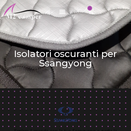
0
Vai
al
contenuto
Isolatori oscuranti per
Ssangyong