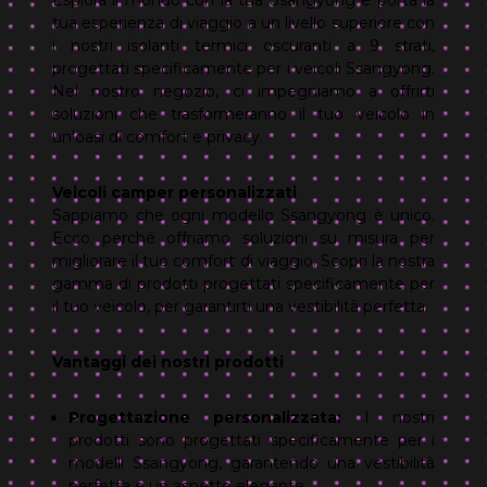
Esplora il mondo con la tua Ssangyong e porta la
tua esperienza di viaggio a un livello superiore con
i nostri isolanti termici oscuranti a 9 strati,
progettati specificamente per i veicoli Ssangyong.
Nel nostro negozio, ci impegniamo a offrirti
soluzioni che trasformeranno il tuo veicolo in
un'oasi di comfort e privacy.
Veicoli camper personalizzati
Sappiamo che ogni modello Ssangyong è unico.
Ecco perché offriamo soluzioni su misura per
migliorare il tuo comfort di viaggio. Scopri la nostra
gamma di prodotti progettati specificamente per
il tuo veicolo, per garantirti una vestibilità perfetta.
Vantaggi dei nostri prodotti
Progettazione personalizzata:
I nostri
prodotti sono progettati specificamente per i
modelli Ssangyong, garantendo una vestibilità
perfetta e un aspetto elegante.