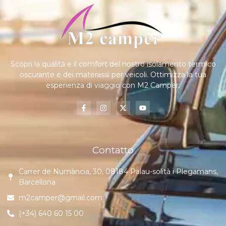
Scopri la qualità e il comfort del nostro isolamento termico
oscurante e dei materassi per veicoli. Ottimizza la tua
esperienza di viaggio con M2 Camper.
Contatto
Carrer de Numància, 30, 08184 Palau-solità i Plegamans,
Barcellona
m2camper@gmail.com
(+34) 640 60 15 00