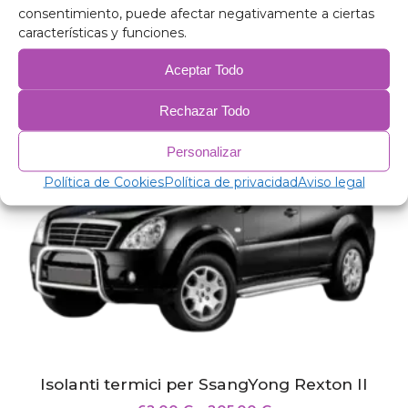
consentimiento, puede afectar negativamente a ciertas
características y funciones.
Isolanti termici per SsangYong Rodius 2012-
2019
Aceptar Todo
153,00
€
–
205,00
€
Rechazar Todo
Personalizar
Política de Cookies
Política de privacidad
Aviso legal
Isolanti termici per SsangYong Rexton II