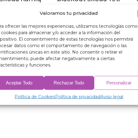
€
–
205,00
€
148,00
€
–
200,00
€
Valoramos tu privacidad
ra ofrecer las mejores experiencias, utilizamos tecnologías como
s cookies para almacenar y/o acceder a la información del
spositivo. El consentimiento de estas tecnologías nos permitirá
ocesar datos como el comportamiento de navegación o las
entificaciones únicas en este sitio. No consentir o retirar el
nsentimiento, puede afectar negativamente a ciertas
racterísticas y funciones.
Aceptar Todo
Rechazar Todo
Personalizar
Política de Cookies
Política de privacidad
Aviso legal