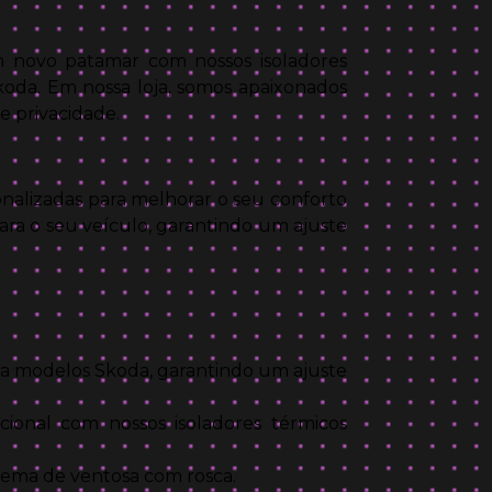
 novo patamar com nossos isoladores
koda. Em nossa loja, somos apaixonados
e privacidade.
nalizadas para melhorar o seu conforto
ra o seu veículo, garantindo um ajuste
ra modelos Skoda, garantindo um ajuste
onal com nossos isoladores térmicos
stema de ventosa com rosca.