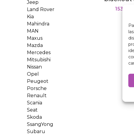
Jeep
153,00
Land Rover
Kia
Mahindra
Pa
MAN
la
di
Maxus
pr
Mazda
id
Mercedes
co
Mitsubishi
ca
Nissan
Opel
Peugeot
Porsche
Renault
Scania
Seat
Skoda
SsangYong
Subaru