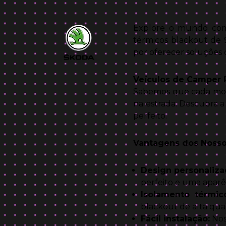
Explore o mundo com
térmicos blackout de 
por oferecer soluções 
Veículos de Camper 
Sabemos que cada mode
na estrada. Descubra 
perfeito.
Vantagens dos Nosso
Design personaliza
perfeito e uma aparê
Isolamento térmico
blackout de alta qua
Fácil instalação:
Nos