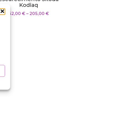
Kodiaq
62,00
€
–
205,00
€