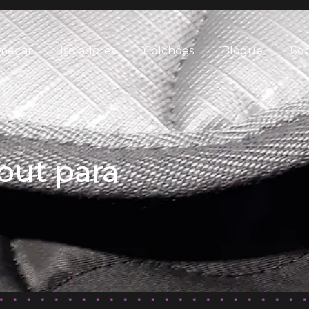
meçar
Isoladores
Colchões
Blogue
Sob
out para