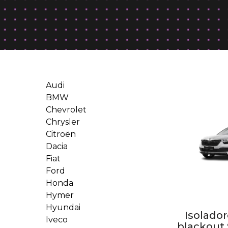
Audi
BMW
Chevrolet
Chrysler
Citroën
Dacia
Fiat
Ford
Honda
Hymer
Hyundai
Isolado
Iveco
blackout