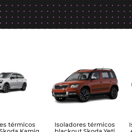
res térmicos
Isoladores térmicos
 Skoda Kamiq
blackout Skoda Yeti