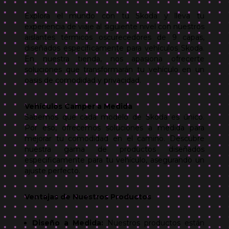
Explora el mundo con tu Skoda y lleva tu
experiencia de viaje al siguiente nivel con nuestros
aislantes térmicos oscurecedores de 9 capas,
diseñados específicamente para vehículos Skoda.
En nuestra tienda, nos apasiona ofrecerte
soluciones que transformarán tu vehículo en un
oasis de comodidad y privacidad.
Vehículos Camper a Medida
Sabemos que cada modelo de Skoda es único.
Por eso, ofrecemos soluciones a medida para
mejorar tu comodidad en el camino. Descubre
nuestra gama de productos diseñados
específicamente para tu vehículo, asegurando un
ajuste perfecto.
Ventajas de Nuestros Productos
Diseño a Medida:
Nuestros productos están