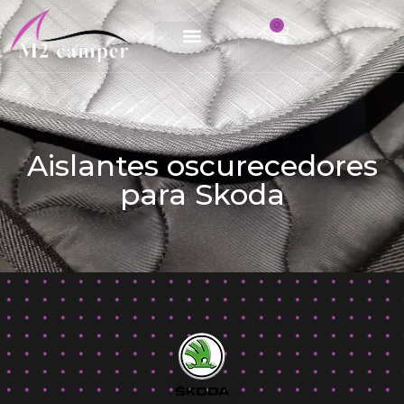
0
Saltar
al
contenido
Aislantes oscurecedores
para Skoda