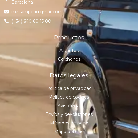
Barcelona
m2camper@gmail.com
(+34) 640 60 15 00
Productos
Aislantes
Colchones
Datos legales
Política de privacidad
Política de cookies
Aviso legal
Envíos y devoluciones
Métodos de pago
Mapa del sitio