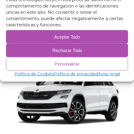
comportamiento de navegación o las identificaciones
únicas en este sitio. No consentir o retirar el
consentimiento, puede afectar negativamente a ciertas
características y funciones.
Aislantes térmicos oscurecedores Skoda Yeti
Aceptar Todo
148,00
€
–
200,00
€
Rechazar Todo
Personalizar
Política de Cookies
Política de privacidad
Aviso legal