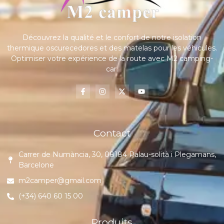
Découvrez la qualité et le confort de notre isolation
thermique oscurecedores et des matelas pour les véhicules.
Optimiser votre expérience de la route avec M2 camping-
car.
Contact
Carrer de Numància, 30, 08184 Palau-solità i Plegamans,
Barcelone
m2camper@gmail.com
(+34) 640 60 15 00
Produits