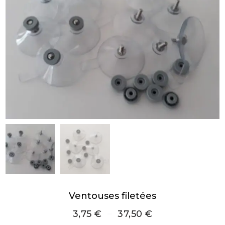
Ventouses filetées
3,75
€
–
37,50
€