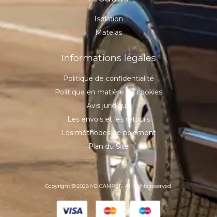
Isolation
Matelas
Informations légales
Politique de confidentialité
Politique en matière de cookies
Avis juridique
Les envois et les retours
Les méthodes de paiement
Plan du Site
Copyright © 2026 M2 CAMPER, All rights reserved.