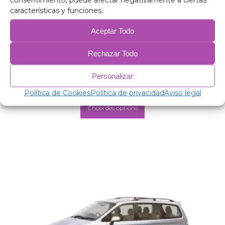
características y funciones.
Aceptar Todo
Isolants thermiques pour Opel Zafira Tourer
Rechazar Todo
2011-2019
Personalizar
153,00
€
–
205,00
€
Política de Cookies
Política de privacidad
Aviso legal
Choix des options