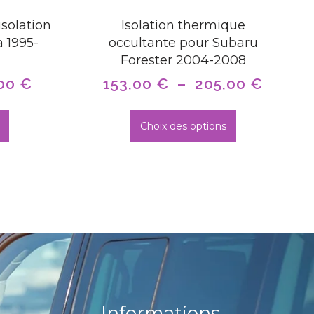
isolation
Isolation thermique
 1995-
occultante pour Subaru
Forester 2004-2008
,00
€
153,00
€
–
205,00
€
Choix des options
Informations