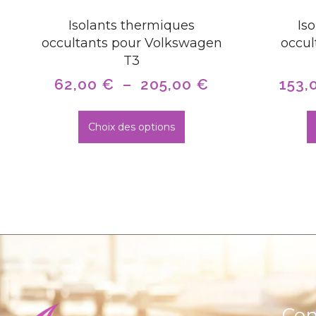
Isolants thermiques
Is
occultants pour Volkswagen
occul
T3
62,00
€
–
205,00
€
153,
Choix des options
Con