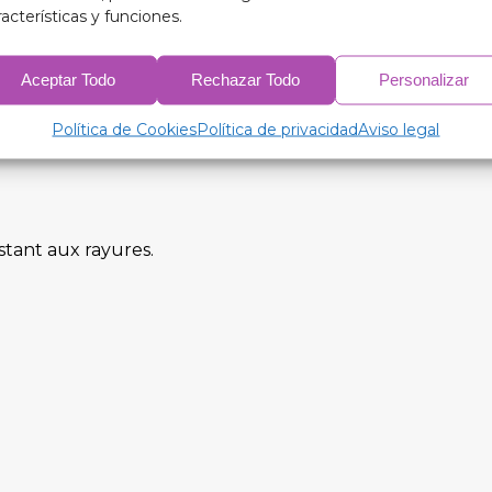
racterísticas y funciones.
Aceptar Todo
Rechazar Todo
Personalizar
yle avec nos isolants thermiques occultants à 9 couc
n toute saison.
Política de Cookies
Política de privacidad
Aviso legal
stant aux rayures.