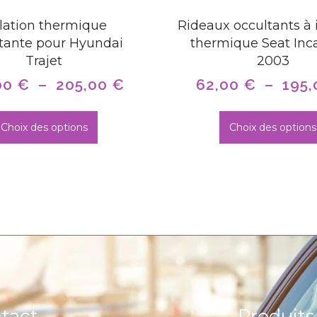
olation thermique
Rideaux occultants à 
tante pour Hyundai
thermique Seat Inca
Trajet
2003
00
€
–
205,00
€
62,00
€
–
195
Choix des options
Choix des options
tact
Produits