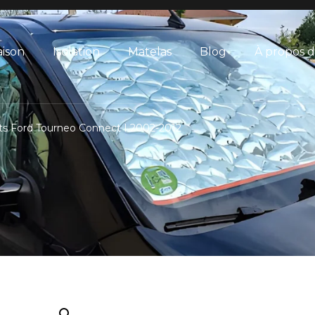
ison
Isolation
Matelas
Blog
À propos 
nts Ford Tourneo Connect I 2002-2012