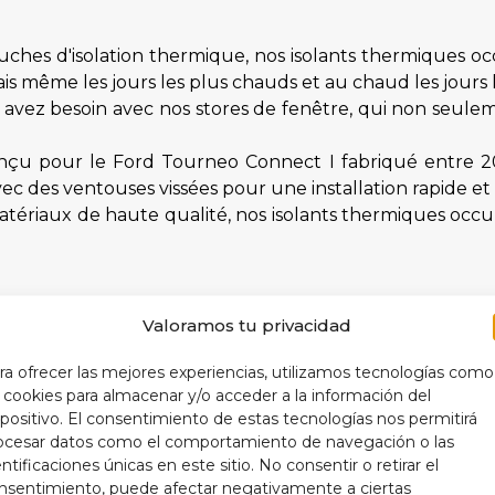
ches d'isolation thermique, nos isolants thermiques o
is même les jours les plus chauds et au chaud les jours l
s avez besoin avec nos stores de fenêtre, qui non seulem
çu pour le Ford Tourneo Connect I fabriqué entre 20
vec des ventouses vissées pour une installation rapide et 
tériaux de haute qualité, nos isolants thermiques occult
Valoramos tu privacidad
ra ofrecer las mejores experiencias, utilizamos tecnologías como
ur protéger l'intérieur de votre voiture et prolonger la
s cookies para almacenar y/o acceder a la información del
aintenant une température intérieure plus optimale, 
spositivo. El consentimiento de estas tecnologías nos permitirá
ctionner plus efficacement, ce qui se traduit par une c
ocesar datos como el comportamiento de navegación o las
entificaciones únicas en este sitio. No consentir o retirar el
vantages pratiques, nos isolants thermiques occultan
nsentimiento, puede afectar negativamente a ciertas
nérale du véhicule.