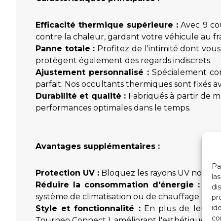
Efficacité thermique supérieure :
Avec 9 cou
contre la chaleur, gardant votre véhicule au fra
Panne totale :
Profitez de l'intimité dont vou
protègent également des regards indiscrets.
Ajustement personnalisé :
Spécialement con
parfait. Nos occultants thermiques sont fixés a
Durabilité et qualité :
Fabriqués à partir de ma
performances optimales dans le temps.
Avantages supplémentaires :
Pa
Protection UV :
Bloquez les rayons UV nocifs po
la
Réduire la consommation d'énergie :
En m
di
système de climatisation ou de chauffage à fon
pr
id
Style et fonctionnalité :
En plus de leurs a
co
Tourneo Connect I, améliorant l'esthétique gé