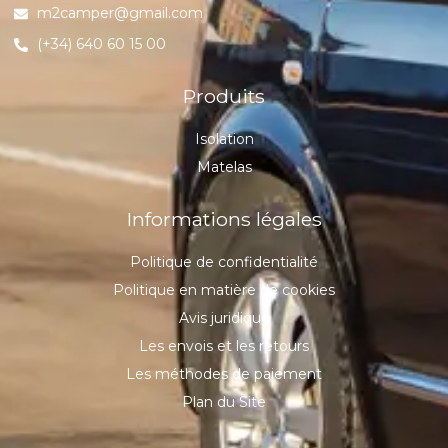
m2camper@gmail.com
(+34) 640 60 15 00
Produits
Isolation
Matelas
Informations légales
Politique de confidentialité
Politique en matière de cookies
Avis juridique
Les envois et les retours
Les méthodes de paiement
Plan du Site