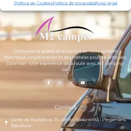
Política de Cookies
Política de privacidad
Aviso legal
Découvrez la qualité et le confort de notre isolation
thermique oscurecedores et des matelas pour les véhicules.
Optimiser votre expérience de la route avec M2 camping-
car.
Contact
Carrer de Numància, 30, 08184 Palau-solità i Plegamans,
Barcelone