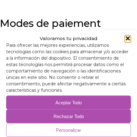
Modes de paiement
Valoramos tu privacidad
Carte de crédit et de débit
Para ofrecer las mejores experiencias, utilizamos
tecnologías como las cookies para almacenar y/o acceder
Virement bancaire
a la información del dispositivo. El consentimiento de
estas tecnologías nos permitirá procesar datos como el
comportamiento de navegación o las identificaciones
Bizum
únicas en este sitio. No consentir o retirar el
consentimiento, puede afectar negativamente a ciertas
Paiement en espèces à l'atelier
características y funciones.
Aceptar Todo
Rechazar Todo
Personalizar