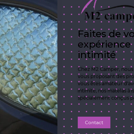
Faites de v
expérience 
intimité
Chez M2 Camper, nous t
vous proposant des pro
vous êtes amateur d'ave
intimité, nos matelas à
spécialement conçus p
Contact