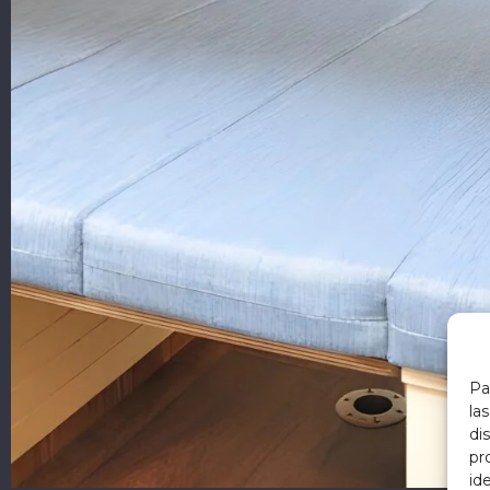
Pa
la
di
pr
id