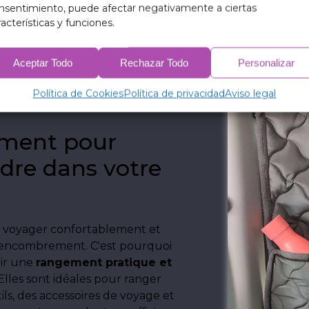
nsentimiento, puede afectar negativamente a ciertas
racterísticas y funciones.
Aceptar Todo
Rechazar Todo
Personalizar
Política de Cookies
Política de privacidad
Aviso legal
ement pour
rdre dans votre
 voyager confortablement et
s encombrement. C'est pourquoi
rir une
rangement pratique et
 Elles sont idéales pour ranger
ls, des accessoires de voyage et