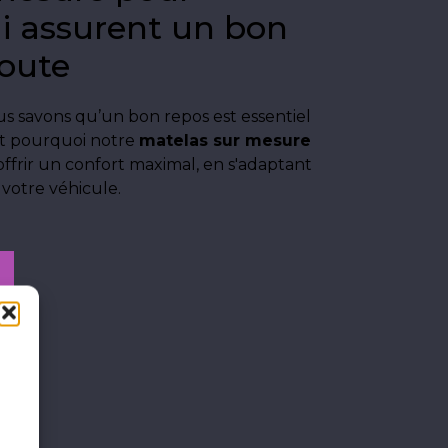
i assurent un bon
route
s savons qu’un bon repos est essentiel
st pourquoi notre
matelas sur mesure
offrir un confort maximal, en s'adaptant
 votre véhicule.