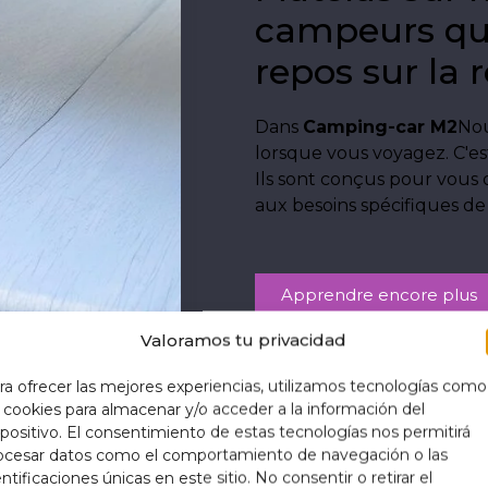
campeurs qu
repos sur la 
Dans
Camping-car M2
Nou
lorsque vous voyagez. C'e
Ils sont conçus pour vous 
aux besoins spécifiques de
Apprendre encore plus
Valoramos tu privacidad
ra ofrecer las mejores experiencias, utilizamos tecnologías como
s cookies para almacenar y/o acceder a la información del
spositivo. El consentimiento de estas tecnologías nos permitirá
ocesar datos como el comportamiento de navegación o las
entificaciones únicas en este sitio. No consentir o retirar el