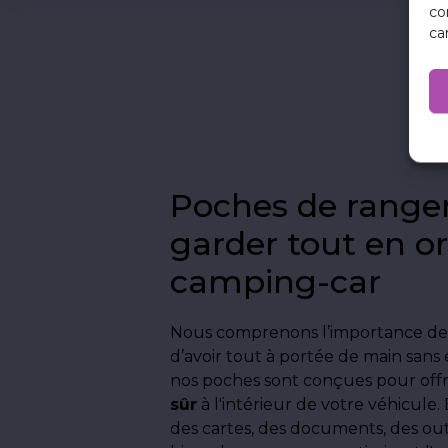
co
ca
Poches de rang
garder tout en o
camping-car
Nous comprenons l’importance de
d’avoir tout à portée de main san
nos poches sont conçues pour off
sûr
à l'intérieur de votre véhicule.
des cartes, des documents, des outi