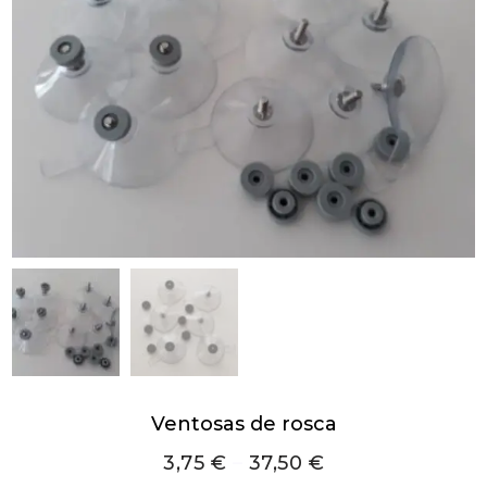
Ventosas de rosca
3,75
€
–
37,50
€