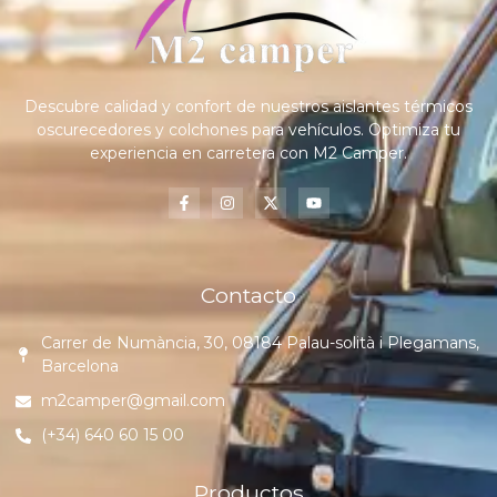
Descubre calidad y confort de nuestros aislantes térmicos
oscurecedores y colchones para vehículos. Optimiza tu
experiencia en carretera con M2 Camper.
Contacto
Carrer de Numància, 30, 08184 Palau-solità i Plegamans,
Barcelona
m2camper@gmail.com
(+34) 640 60 15 00
Productos