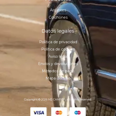
Aislantes
Colchones
Datos legales
Política de privacidad
Política de cookies
Aviso legal
Envíos y devoluciones
Métodos de pago
Mapa del sitio
Copyright © 2026 M2 CAMPER, All rights reserved.