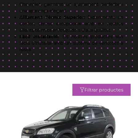
Chevrolet, garantint un ajustament perfecte i
una aparença elegant.
Aïllament Tèrmic Superior:
Experimenta un
confort tèrmic excepcional amb els nostres
aïllants tèrmics enfosquidors d'alta qualitat.
Fàcil Instal·lació:
Els nostres productes són
fàcils d'instal·lar amb un sistema de ventoses a
rosca.
Filtrar productes