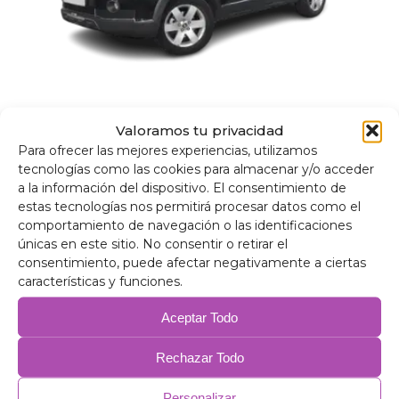
Aïllants tèrmics enfosquidors Chevrolet
Valoramos tu privacidad
Captiva 2006-2010
Para ofrecer las mejores experiencias, utilizamos
tecnologías como las cookies para almacenar y/o acceder
153,00
€
–
205,00
€
a la información del dispositivo. El consentimiento de
estas tecnologías nos permitirá procesar datos como el
comportamiento de navegación o las identificaciones
únicas en este sitio. No consentir o retirar el
consentimiento, puede afectar negativamente a ciertas
características y funciones.
Aceptar Todo
Rechazar Todo
Personalizar