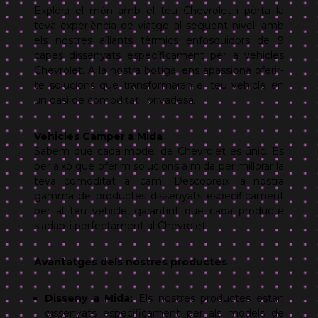
Explora el món amb el teu Chevrolet i porta la
teva experiència de viatge al següent nivell amb
els nostres aïllants tèrmics enfosquidors de 9
capes dissenyats específicament per a vehicles
Chevrolet. A la nostra botiga, ens apassiona oferir-
te solucions que transformaran el teu vehicle en
un oasi de comoditat i privadesa.
Vehicles Camper a Mida
Sabem que cada model de Chevrolet és únic. És
per això que oferim solucions a mida per millorar la
teva comoditat al camí. Descobreix la nostra
gamma de productes dissenyats específicament
per al teu vehicle, garantint que cada producte
s'adapti perfectament al Chevrolet.
Avantatges dels nostres productes
Disseny a Mida:
Els nostres productes estan
dissenyats específicament per als models de