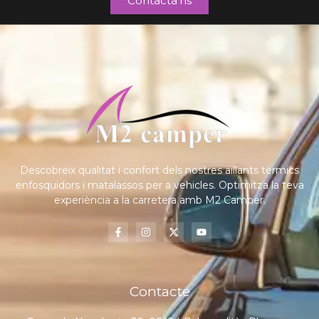
Contacta'ns
Descobreix qualitat i confort dels nostres aïllants tèrmics
enfosquidors i matalassos per a vehicles. Optimitza la teva
experiència a la carretera amb M2 Camper.
Contacte