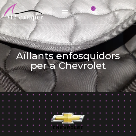
0
Saltar
al
contingut
Aïllants enfosquidors
per a Chevrolet