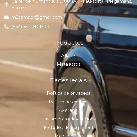
Carrer de Numància, 30, 08184 Palau-solità i Plegamans,
Barcelona
m2camper@gmail.com
(+34) 640 60 15 00
Productes
Aïllants
Matalassos
Dades legals
Política de privadesa
Política de cookies
Avís legal
Enviaments i devolucions
Mètodes de pagament
Mapa del lloc