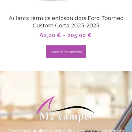
Aïllants tèrmics enfosquidors Ford Tourneo
Custom Corta 2023-2025
62,00
€
–
205,00
€
Selecciona opcions
Descobreix qualitat i confort dels nostres aïllants tèrmics