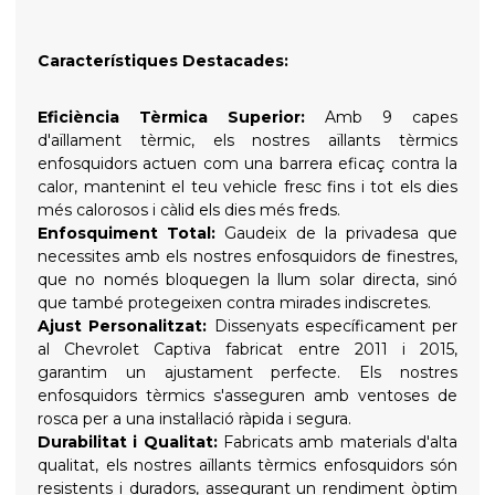
Característiques Destacades:
Eficiència Tèrmica Superior:
Amb 9 capes
d'aïllament tèrmic, els nostres aïllants tèrmics
enfosquidors actuen com una barrera eficaç contra la
calor, mantenint el teu vehicle fresc fins i tot els dies
més calorosos i càlid els dies més freds.
Enfosquiment Total:
Gaudeix de la privadesa que
necessites amb els nostres enfosquidors de finestres,
que no només bloquegen la llum solar directa, sinó
que també protegeixen contra mirades indiscretes.
Ajust Personalitzat:
Dissenyats específicament per
al Chevrolet Captiva fabricat entre 2011 i 2015,
garantim un ajustament perfecte. Els nostres
enfosquidors tèrmics s'asseguren amb ventoses de
rosca per a una instal·lació ràpida i segura.
Durabilitat i Qualitat:
Fabricats amb materials d'alta
qualitat, els nostres aïllants tèrmics enfosquidors són
resistents i duradors, assegurant un rendiment òptim