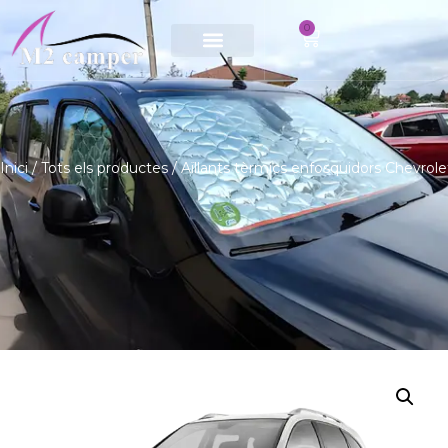
0
Saltar
al
contingut
Inici
/
Tots els productes
/ Aïllants tèrmics enfosquidors Chevrole