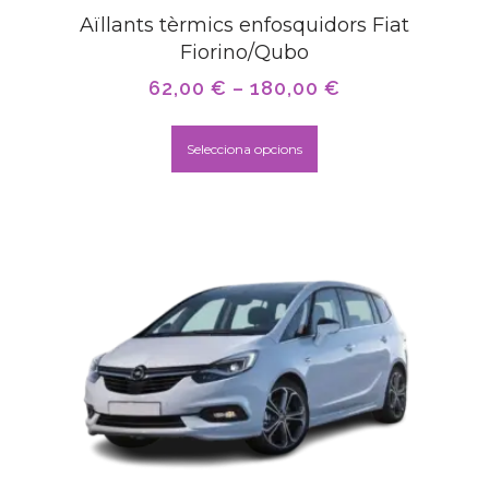
Aïllants tèrmics enfosquidors Fiat
Fiorino/Qubo
62,00
€
–
180,00
€
Selecciona opcions