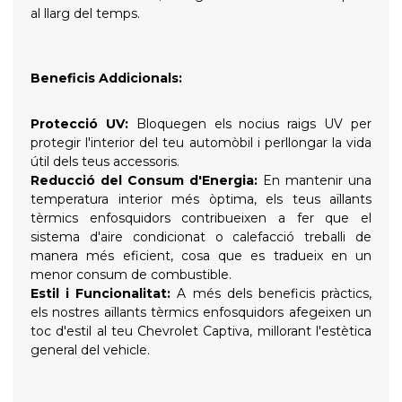
al llarg del temps.
Beneficis Addicionals:
Protecció UV:
Bloquegen els nocius raigs UV per
protegir l'interior del teu automòbil i perllongar la vida
útil dels teus accessoris.
Reducció del Consum d'Energia:
En mantenir una
temperatura interior més òptima, els teus aïllants
tèrmics enfosquidors contribueixen a fer que el
sistema d'aire condicionat o calefacció treballi de
manera més eficient, cosa que es tradueix en un
menor consum de combustible.
Estil i Funcionalitat:
A més dels beneficis pràctics,
els nostres aïllants tèrmics enfosquidors afegeixen un
toc d'estil al teu Chevrolet Captiva, millorant l'estètica
general del vehicle.