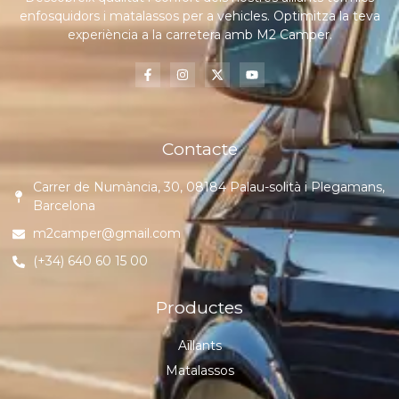
enfosquidors i matalassos per a vehicles. Optimitza la teva
experiència a la carretera amb M2 Camper.
Contacte
Carrer de Numància, 30, 08184 Palau-solità i Plegamans,
Barcelona
m2camper@gmail.com
(+34) 640 60 15 00
Productes
Aïllants
Matalassos