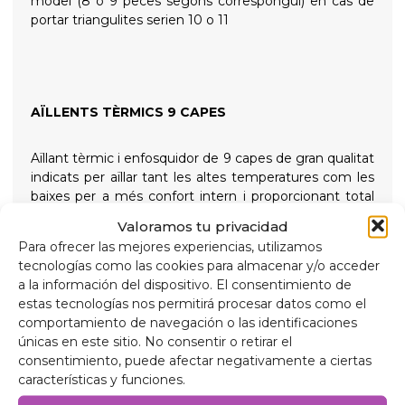
model (8 o 9 peces segons correspongui) en cas de
portar triangulites serien 10 o 11
AÏLLENTS TÈRMICS 9 CAPES
Aïllant tèrmic i enfosquidor de 9 capes de gran qualitat
indicats per aïllar tant les altes temperatures com les
baixes per a més confort intern i proporcionant total
foscor per a les nits de descans, subjectats amb
Valoramos tu privacidad
ventoses de rosca de gran succió i fàcil extracció per
Para ofrecer las mejores experiencias, utilizamos
simplificar la seva col·locació
tecnologías como las cookies para almacenar y/o acceder
a la información del dispositivo. El consentimiento de
Composició
estas tecnologías nos permitirá procesar datos como el
Alumini de 90 micres anti raigs ultraviolats i resistent
comportamiento de navegación o las identificaciones
a ratllades.
únicas en este sitio. No consentir o retirar el
Polietilè expandit 2mm.
consentimiento, puede afectar negativamente a ciertas
Pel·lícula d'alumini de 38 micres, per a aïllament.
características y funciones.
Polietilè expandit 2mm.