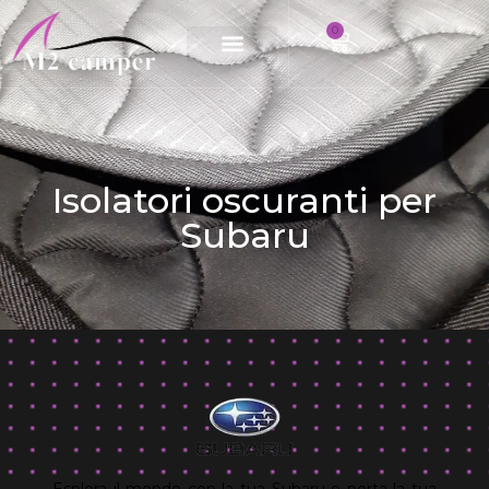
0
Vai
al
contenuto
Isolatori oscuranti per
Subaru