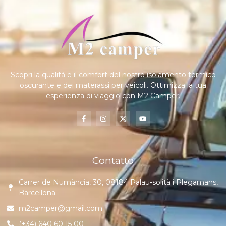
Scopri la qualità e il comfort del nostro isolamento termico
oscurante e dei materassi per veicoli. Ottimizza la tua
esperienza di viaggio con M2 Camper.
Contatto
Carrer de Numància, 30, 08184 Palau-solità i Plegamans,
Barcellona
m2camper@gmail.com
(+34) 640 60 15 00