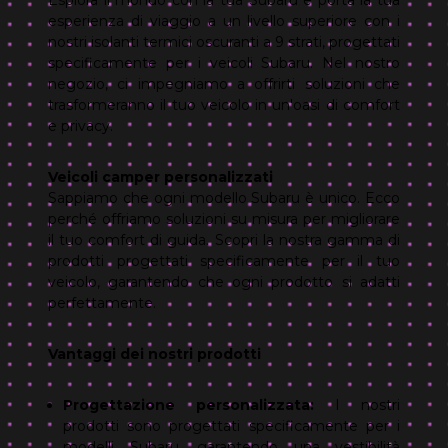
Esplora il mondo con la tua Subaru e porta la tua
esperienza di viaggio a un livello superiore con i
nostri isolanti termici oscuranti a 9 strati, progettati
specificamente per i veicoli Subaru. Nel nostro
negozio, ci impegniamo a offrirti soluzioni che
trasformeranno il tuo veicolo in un'oasi di comfort
e privacy.
Veicoli camper personalizzati
Sappiamo che ogni modello Subaru è unico. Ecco
perché offriamo soluzioni su misura per migliorare
il tuo comfort di guida. Scopri la nostra gamma di
prodotti progettati specificamente per il tuo
veicolo, garantendo che ogni prodotto si adatti
perfettamente.
Vantaggi dei nostri prodotti
Progettazione personalizzata:
I nostri
prodotti sono progettati specificamente per i
modelli Subaru, garantendo una vestibilità