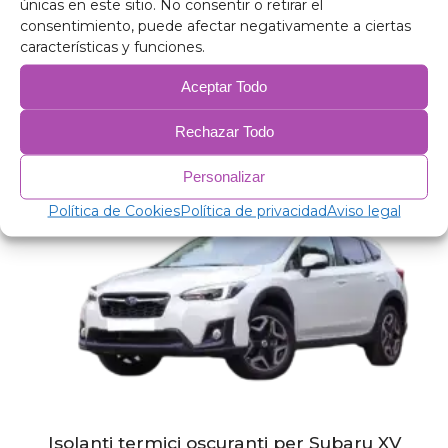
únicas en este sitio. No consentir o retirar el
consentimiento, puede afectar negativamente a ciertas
características y funciones.
Isolamento termico oscurante per Subaru
Forester 2013-2018
Aceptar Todo
153,00
€
–
205,00
€
Rechazar Todo
Personalizar
Política de Cookies
Política de privacidad
Aviso legal
Isolanti termici oscuranti per Subaru XV