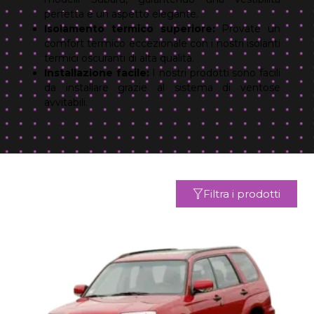
perfetta e un aspetto elegante.
Isolamento termico superiore:
Provate un
comfort termico eccezionale con i nostri isolanti
termici oscuranti di alta qualità.
Installazione facile:
I nostri prodotti sono facili
da installare grazie al sistema di ventose
avvitabili.
Filtra i prodotti