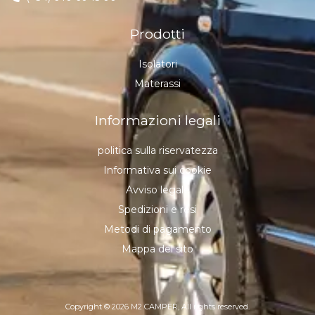
Prodotti
Isolatori
Materassi
Informazioni legali
politica sulla riservatezza
Informativa sui cookie
Avviso legale
Spedizioni e resi
Metodi di pagamento
Mappa del sito
Copyright © 2026 M2 CAMPER, All rights reserved.