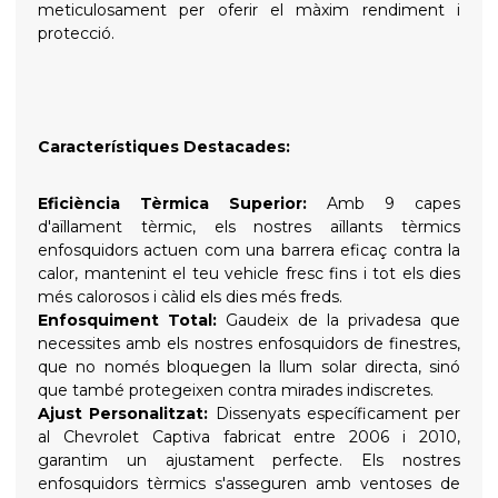
meticulosament per oferir el màxim rendiment i
protecció.
Característiques Destacades:
Eficiència Tèrmica Superior:
Amb 9 capes
d'aïllament tèrmic, els nostres aïllants tèrmics
enfosquidors actuen com una barrera eficaç contra la
calor, mantenint el teu vehicle fresc fins i tot els dies
més calorosos i càlid els dies més freds.
Enfosquiment Total:
Gaudeix de la privadesa que
necessites amb els nostres enfosquidors de finestres,
que no només bloquegen la llum solar directa, sinó
que també protegeixen contra mirades indiscretes.
Ajust Personalitzat:
Dissenyats específicament per
al Chevrolet Captiva fabricat entre 2006 i 2010,
garantim un ajustament perfecte. Els nostres
enfosquidors tèrmics s'asseguren amb ventoses de