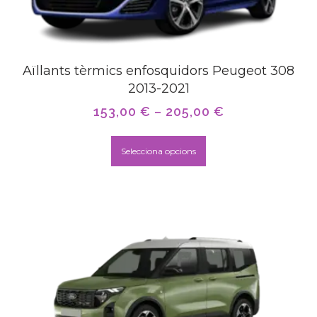
Aïllants tèrmics enfosquidors Peugeot 308
2013-2021
153,00
€
–
205,00
€
Selecciona opcions