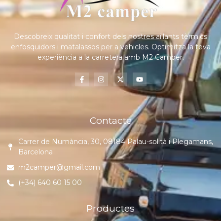
Descobreix qualitat i confort dels nostres aïllants tèrmics
enfosquidors i matalassos per a vehicles. Optimitza la teva
experiència a la carretera amb M2 Camper.
Contacte
Carrer de Numància, 30, 08184 Palau-solità i Plegamans,
Barcelona
m2camper@gmail.com
(+34) 640 60 15 00
Productes