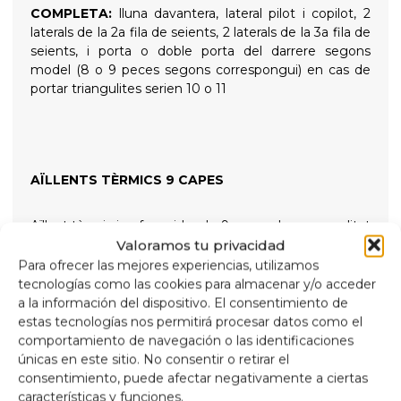
COMPLETA:
lluna davantera, lateral pilot i copilot, 2
laterals de la 2a fila de seients, 2 laterals de la 3a fila de
seients, i porta o doble porta del darrere segons
model (8 o 9 peces segons correspongui) en cas de
portar triangulites serien 10 o 11
AÏLLENTS TÈRMICS 9 CAPES
Aïllant tèrmic i enfosquidor de 9 capes de gran qualitat
Valoramos tu privacidad
indicats per aïllar tant les altes temperatures com les
baixes per a més confort intern i proporcionant total
Para ofrecer las mejores experiencias, utilizamos
foscor per a les nits de descans, subjectats amb
tecnologías como las cookies para almacenar y/o acceder
ventoses de rosca de gran succió i fàcil extracció per
a la información del dispositivo. El consentimiento de
simplificar la seva col·locació
estas tecnologías nos permitirá procesar datos como el
comportamiento de navegación o las identificaciones
únicas en este sitio. No consentir o retirar el
Composició
consentimiento, puede afectar negativamente a ciertas
Alumini de 90 micres anti raigs ultraviolats i resistent
características y funciones.