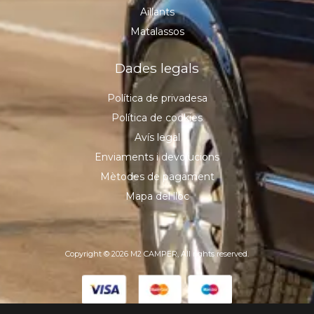
Aïllants
Matalassos
Dades legals
Política de privadesa
Política de cookies
Avís legal
Enviaments i devolucions
Mètodes de pagament
Mapa del lloc
Copyright © 2026 M2 CAMPER, All rights reserved.