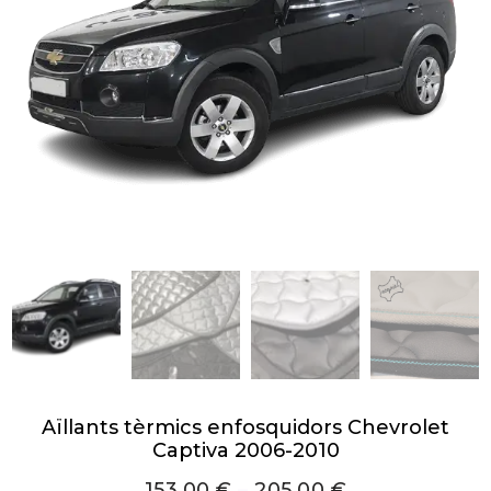
Aïllants tèrmics enfosquidors Chevrolet
Captiva 2006-2010
153,00
€
–
205,00
€