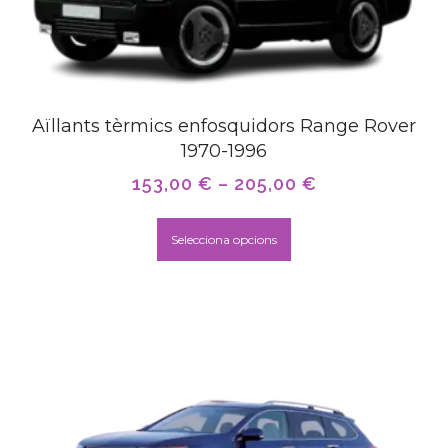
Aïllants tèrmics enfosquidors Range Rover
1970-1996
153,00
€
–
205,00
€
Selecciona opcions