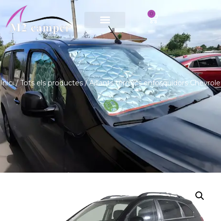
0
Saltar
al
contingut
Inici
/
Tots els productes
/ Aïllants tèrmics enfosquidors Chevrol