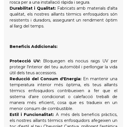
rosca per a una instal·lació ràpida i segura.
Durabilitat i Qualitat:
Fabricats amb materials d'alta
qualitat, els nostres aïllants tèrmics enfosquidors són
resistents i duradors, assegurant un rendiment òptim
al llarg del temps.
Beneficis Addicionals:
Protecció UV:
Bloquegen els nocius raigs UV per
protegir l'interior del teu automòbil i perllongar la vida
útil dels teus accessoris.
Reducció del Consum d'Energia:
En mantenir una
temperatura interior més òptima, els teus aïllants
tèrmics enfosquidors contribueixen a fer que el
sistema d'aire condicionat o calefacció treballi de
manera més eficient, cosa que es tradueix en un
menor consum de combustible.
Estil i Funcionalitat:
A més dels beneficis pràctics,
els nostres aïllants tèrmics enfosquidors afegeixen un
toc d'estil al teu Chevrolet Captiva, millorant l'estètica