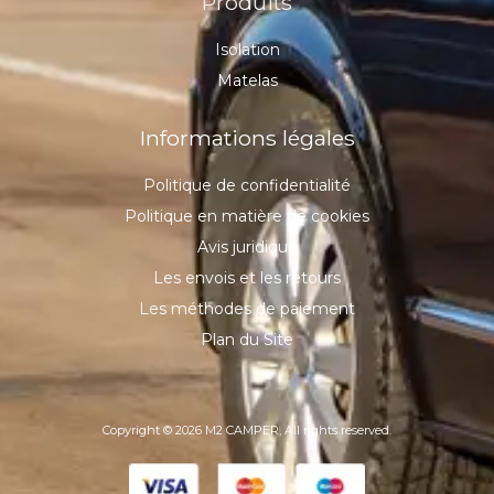
Produits
Isolation
Matelas
Informations légales
Politique de confidentialité
Politique en matière de cookies
Avis juridique
Les envois et les retours
Les méthodes de paiement
Plan du Site
Copyright © 2026 M2 CAMPER, All rights reserved.