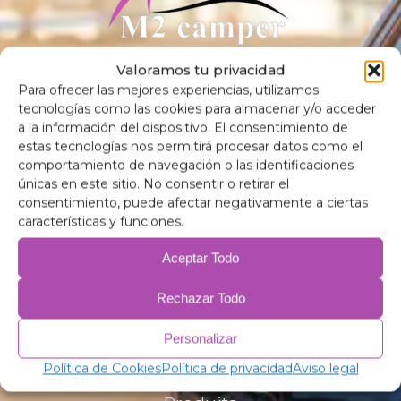
Valoramos tu privacidad
Découvrez la qualité et le confort de notre isolation
Para ofrecer las mejores experiencias, utilizamos
thermique oscurecedores et des matelas pour les véhicules.
tecnologías como las cookies para almacenar y/o acceder
Optimiser votre expérience de la route avec M2 camping-
a la información del dispositivo. El consentimiento de
car.
estas tecnologías nos permitirá procesar datos como el
comportamiento de navegación o las identificaciones
únicas en este sitio. No consentir o retirar el
consentimiento, puede afectar negativamente a ciertas
características y funciones.
Contact
Aceptar Todo
Carrer de Numància, 30, 08184 Palau-solità i Plegamans,
Rechazar Todo
Barcelone
m2camper@gmail.com
Personalizar
(+34) 640 60 15 00
Política de Cookies
Política de privacidad
Aviso legal