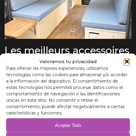
Les meilleurs accessoires
pour compléter votre kit
Valoramos tu privacidad
Para ofrecer las mejores experiencias, utilizamos
de camping-car et faire
tecnologías como las cookies para almacenar y/o acceder
passer votre expérience
a la información del dispositivo. El consentimiento de
estas tecnologías nos permitirá procesar datos como el
au niveau supérieur.
comportamiento de navegación o las identificaciones
únicas en este sitio. No consentir o retirar el
consentimiento, puede afectar negativamente a ciertas
Kit Campervan : Confort et Fonctionnalité La camperisation
características y funciones.
n'est pas seulement une tendance : c'est un mode de vie.
Pour ceux qui choisissent de voyager librement,…
Lire la
Aceptar Todo
suite »