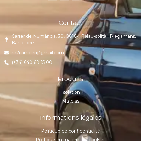
Contact
Carrer de Numància, 30, 08184 Palau-solità i Plegamans,
Barcelone
m2camper@gmail.com
(+34) 640 60 15 00
Produits
Isolation
Matelas
Informations légales
Politique de confidentialité
Politique en matière de cookies