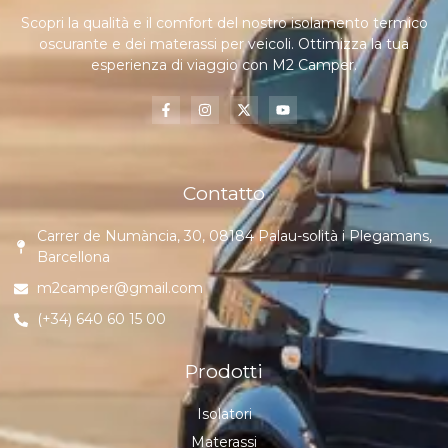
Scopri la qualità e il comfort del nostro isolamento termico
oscurante e dei materassi per veicoli. Ottimizza la tua
esperienza di viaggio con M2 Camper.
Contatto
Carrer de Numància, 30, 08184 Palau-solità i Plegamans,
Barcellona
m2camper@gmail.com
(+34) 640 60 15 00
Prodotti
Isolatori
Materassi