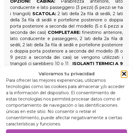
OPZIONI:
CABINA:
Parabrezza anteriore, lato
conducente e lato passeggero (3 pezzi) (5 pezzi se ha
i triangoli)
SCATOLA:
2 lati della 2a fila di sedili, 2 lati
della 3a fila di sedili e portellone posteriore o doppia
porta posteriore a seconda del modello (5 o 6 pezzi a
seconda dei casi)
COMPLETARE:
finestrino anteriore,
lato conducente e passeggero, 2 lati della 2a fila di
sedili, 2 lati della 3a fila di sedili e portellone posteriore
o doppia porta posteriore a seconda del modello (8 o
9 pezzi a seconda dei casi) se vengono utilizzati i
triangoli ci sarebbero 10 o 11
ISOLANTI TERMICI A 9
STRATI
Isolamento termico di alta qualità a 9 strati e
Valoramos tu privacidad
tende oscuranti progettate per isolare sia dalle alte
Para ofrecer las mejores experiencias, utilizamos
che dalle basse temperature, per un maggiore
tecnologías como las cookies para almacenar y/o acceder
comfort interno e per garantire un'oscurità totale per
a la información del dispositivo. El consentimiento de
notti tranquille, tenute in posizione da ventose
estas tecnologías nos permitirá procesar datos como el
avvitabili ad alta aderenza, facili da rimuovere per una
comportamiento de navegación o las identificaciones
facile installazione.
únicas en este sitio. No consentir o retirar el
Composizione
consentimiento, puede afectar negativamente a ciertas
Alluminio da 90 micron, anti-ultravioletti e
características y funciones.
antigraffio.
Polietilene espanso da 2 mm.