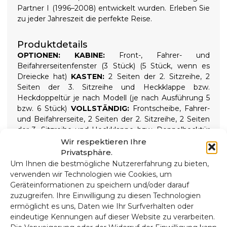
Partner I (1996–2008) entwickelt wurden. Erleben Sie
zu jeder Jahreszeit die perfekte Reise.
Produktdetails
OPTIONEN:
KABINE:
Front-, Fahrer- und
Beifahrerseitenfenster (3 Stück) (5 Stück, wenn es
Dreiecke hat)
KASTEN:
2 Seiten der 2. Sitzreihe, 2
Seiten der 3. Sitzreihe und Heckklappe bzw.
Heckdoppeltür je nach Modell (je nach Ausführung 5
bzw. 6 Stück)
VOLLSTÄNDIG:
Frontscheibe, Fahrer-
und Beifahrerseite, 2 Seiten der 2. Sitzreihe, 2 Seiten
der 3. Sitzreihe und Heckklappe bzw. Doppelhecktür
je nach Modell (8 bzw. 9 Stück), bei Dreiecken wären
Wir respektieren Ihre
es 10 bzw. 11
9-SCHICHT-WÄRMEISOLATOREN
Privatsphäre.
Hochwertige 9-lagige Wärmedämmung und
Um Ihnen die bestmögliche Nutzererfahrung zu bieten,
Verdunkelungsrollos isolieren sowohl hohe als auch
verwenden wir Technologien wie Cookies, um
niedrige Temperaturen und sorgen so für mehr
Geräteinformationen zu speichern und/oder darauf
Komfort im Inneren und absolute Dunkelheit für
zuzugreifen. Ihre Einwilligung zu diesen Technologien
erholsame Nächte. Wird mit aufschraubbaren
ermöglicht es uns, Daten wie Ihr Surfverhalten oder
Saugnäpfen mit hoher Saugkraft gehalten, die sich
eindeutige Kennungen auf dieser Website zu verarbeiten.
zur einfachen Installation leicht entfernen lassen.