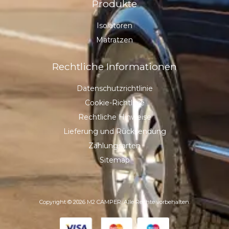
Produkte
Isolatoren
Matratzen
Rechtliche Informationen
Datenschutzrichtlinie
Cookie-Richtlinie
Rechtliche Hinweise
Lieferung und Rücksendung
Zahlungsarten
Sitemap
Copyright © 2026 M2 CAMPER, Alle Rechte vorbehalten.