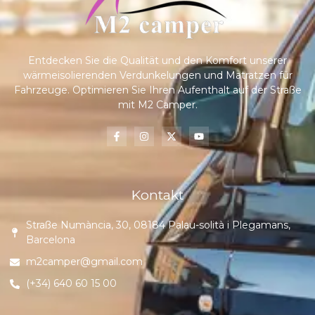
Entdecken Sie die Qualität und den Komfort unserer
wärmeisolierenden Verdunkelungen und Matratzen für
Fahrzeuge. Optimieren Sie Ihren Aufenthalt auf der Straße
mit M2 Camper.
Kontakt
Straße Numància, 30, 08184 Palau-solità i Plegamans,
Barcelona
m2camper@gmail.com
(+34) 640 60 15 00