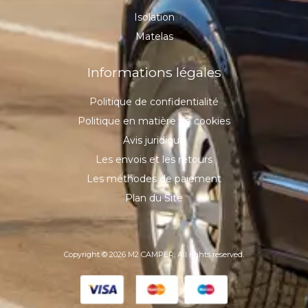
Isolation
Matelas
Informations légales
Politique de confidentialité
Politique en matière de cookies
Avis juridique
Les envois et les retours
Les méthodes de paiement
Plan du Site
Copyright © 2026 M2 CAMPER, All rights reserved.