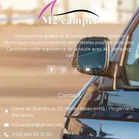
Découvrez la qualité et le confort de notre isolation
thermique oscurecedores et des matelas pour les véhicules.
Optimiser votre expérience de la route avec M2 camping-
car.
Contact
Carrer de Numància, 30, 08184 Palau-solità i Plegamans,
Barcelone
m2camper@gmail.com
(+34) 640 60 15 00