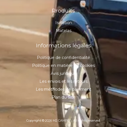
Produits
Isolation
Matelas
Informations légales
Politique de confidentialité
Politique en matière de cookies
Avis juridique
Les envois et les retours
Les méthodes de paiement
Plan du Site
Copyright © 2026 M2 CAMPER, All rights reserved.