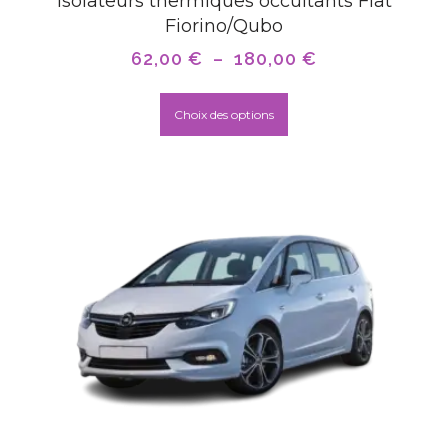
Isolateurs thermiques occultants Fiat
Fiorino/Qubo
62,00
€
–
180,00
€
Choix des options