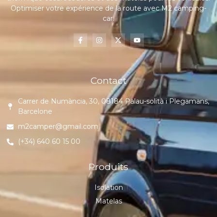
Optimiser votre expérience de la route avec M2 camping-
car.
Contact
Carrer de Numància, 30, 08184 Palau-solità i Plegamans,
Barcelone
m2camper@gmail.com
(+34) 640 60 15 00
Produits
Isolation
Matelas