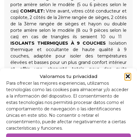
porte arrière selon le modèle (5 ou 6 pièces selon le
cas)
COMPLET:
Vitre avant, vitres côté conducteur et
copilote, 2 côtés de la 2ème rangée de sièges, 2 côtés
de la 3ème rangée de sièges et hayon ou double
porte arrière selon le modèle (8 ou 9 pièces selon le
cas) en cas de triangles ils seraient 10 ou 11
ISOLANTS THERMIQUES À 9 COUCHES
Isolation
thermique et occultante de haute qualité à 9
couches, adaptée pour isoler des températures
élevées et basses pour un plus grand confort intérieur
et offrir une obscurité totale pour des nuits
reposantes, maintenue en place par des ventouses
Valoramos tu privacidad
vissées à haute aspiration faciles à retirer pour
Para ofrecer las mejores experiencias, utilizamos
simplifier l'installation.
tecnologías como las cookies para almacenar y/o acceder
Composition
a la información del dispositivo. El consentimiento de
Aluminium 90 microns, anti-ultraviolet et résistant
estas tecnologías nos permitirá procesar datos como el
aux rayures.
comportamiento de navegación o las identificaciones
Polyéthylène expansé de 2 mm.
únicas en este sitio. No consentir o retirar el
Film aluminium 38 microns, pour isolation.
consentimiento, puede afectar negativamente a ciertas
Polyéthylène expansé de 2 mm.
características y funciones.
Film aluminium 38 microns.