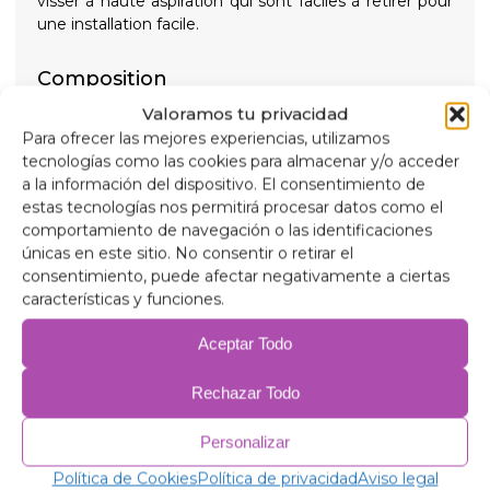
visser à haute aspiration qui sont faciles à retirer pour
une installation facile.
Composition
Aluminium 90 microns, anti-ultraviolet et résistant
Valoramos tu privacidad
aux rayures.
Para ofrecer las mejores experiencias, utilizamos
Polyéthylène expansé de 2 mm.
tecnologías como las cookies para almacenar y/o acceder
Film aluminium 38 microns, pour isolation.
a la información del dispositivo. El consentimiento de
Polyéthylène expansé de 2 mm.
estas tecnologías nos permitirá procesar datos como el
Film aluminium 38 microns.
comportamiento de navegación o las identificaciones
Polyéthylène expansé de 2 mm.
únicas en este sitio. No consentir o retirar el
Film aluminium 38 microns.
consentimiento, puede afectar negativamente a ciertas
Ouate antiallergique 75 gr/m pour isolation.
características y funciones.
PVC anti-condensation.
Aceptar Todo
Produits similaires
Rechazar Todo
Personalizar
Política de Cookies
Política de privacidad
Aviso legal