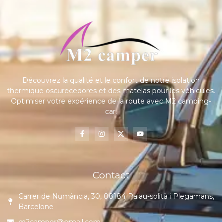
Découvrez la qualité et le confort de notre isolation
thermique oscurecedores et des matelas pour les véhicules.
Optimiser votre expérience de la route avec M2 camping-
car.
Contact
Carrer de Numància, 30, 08184 Palau-solità i Plegamans,
Barcelone
m2camper@gmail.com