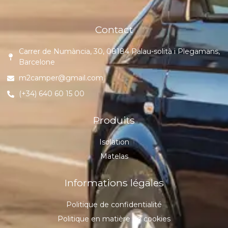
Contact
Carrer de Numància, 30, 08184 Palau-solità i Plegamans,
Barcelone
m2camper@gmail.com
(+34) 640 60 15 00
Produits
Isolation
Matelas
Informations légales
Politique de confidentialité
Politique en matière de cookies