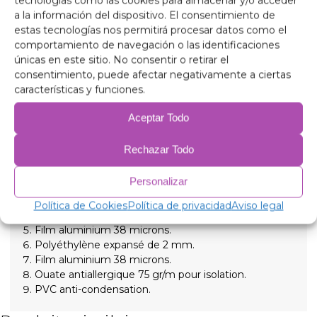
tecnologías como las cookies para almacenar y/o acceder
a la información del dispositivo. El consentimiento de
Isolation thermique et occultante de haute qualité à 9
estas tecnologías nos permitirá procesar datos como el
couches, adaptée pour isoler des températures
comportamiento de navegación o las identificaciones
élevées et basses pour un plus grand confort intérieur
únicas en este sitio. No consentir o retirar el
et offrir une obscurité totale pour des nuits
consentimiento, puede afectar negativamente a ciertas
reposantes, maintenue en place par des ventouses
características y funciones.
vissées à haute aspiration faciles à retirer pour
simplifier l'installation.
Aceptar Todo
Composition
Rechazar Todo
Aluminium 90 microns, anti-ultraviolet et résistant
aux rayures.
Personalizar
Polyéthylène expansé de 2 mm.
Film aluminium 38 microns, pour isolation.
Política de Cookies
Política de privacidad
Aviso legal
Polyéthylène expansé de 2 mm.
Film aluminium 38 microns.
Polyéthylène expansé de 2 mm.
Film aluminium 38 microns.
Ouate antiallergique 75 gr/m pour isolation.
PVC anti-condensation.