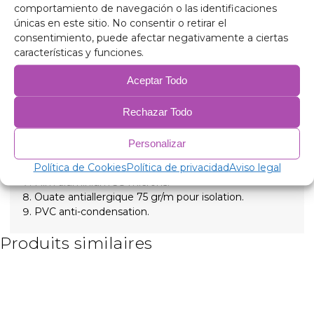
reposantes, maintenue en place par des ventouses
comportamiento de navegación o las identificaciones
vissées à haute aspiration faciles à retirer pour
únicas en este sitio. No consentir o retirar el
simplifier l'installation.
consentimiento, puede afectar negativamente a ciertas
características y funciones.
Composition
Aluminium 90 microns, anti-ultraviolet et résistant
Aceptar Todo
aux rayures.
Polyéthylène expansé de 2 mm.
Rechazar Todo
Film aluminium 38 microns, pour isolation.
Polyéthylène expansé de 2 mm.
Personalizar
Film aluminium 38 microns.
Política de Cookies
Política de privacidad
Aviso legal
Polyéthylène expansé de 2 mm.
Film aluminium 38 microns.
Ouate antiallergique 75 gr/m pour isolation.
PVC anti-condensation.
Produits similaires