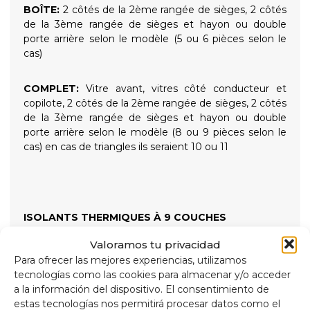
BOÎTE:
2 côtés de la 2ème rangée de sièges, 2 côtés
de la 3ème rangée de sièges et hayon ou double
porte arrière selon le modèle (5 ou 6 pièces selon le
cas)
COMPLET:
Vitre avant, vitres côté conducteur et
copilote, 2 côtés de la 2ème rangée de sièges, 2 côtés
de la 3ème rangée de sièges et hayon ou double
porte arrière selon le modèle (8 ou 9 pièces selon le
cas) en cas de triangles ils seraient 10 ou 11
ISOLANTS THERMIQUES À 9 COUCHES
Valoramos tu privacidad
Isolation thermique et occultante de haute qualité à 9
Para ofrecer las mejores experiencias, utilizamos
couches, adaptée pour isoler des températures
tecnologías como las cookies para almacenar y/o acceder
élevées et basses pour un plus grand confort intérieur
a la información del dispositivo. El consentimiento de
et offrir une obscurité totale pour des nuits
estas tecnologías nos permitirá procesar datos como el