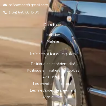
m2camper@gmail.com
(+34) 640 60 15 00
Produits
Isolation
Matelas
Informations légales
Politique de confidentialité
Politique en matière de cookies
Avis juridique
Les envois et les retours
Les méthodes de paiement
Plan du Site