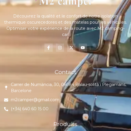
Découvrez la qualité et le confort de notre isolation
thermique oscurecedores et des matelas pour les véhicules.
Optimiser votre expérience de la route avec M2 camping-
car.
Contact
Carrer de Numància, 30, 08184 Palau-solità i Plegamans,
Barcelone
m2camper@gmail.com
(+34) 640 60 15 00
Produits