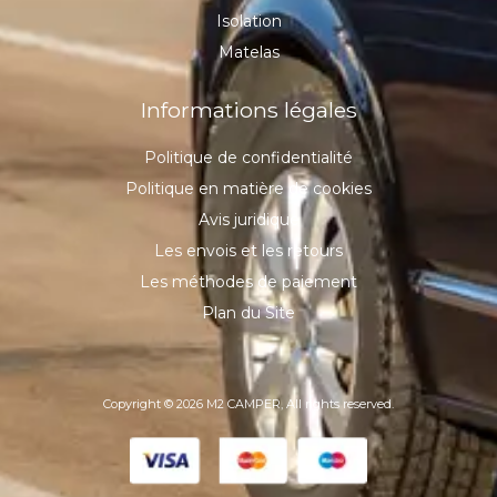
Isolation
Matelas
Informations légales
Politique de confidentialité
Politique en matière de cookies
Avis juridique
Les envois et les retours
Les méthodes de paiement
Plan du Site
Copyright © 2026 M2 CAMPER, All rights reserved.