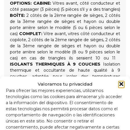
OPTIONS:
CABINE:
Vitres avant, côté conducteur et
côté passager (3 pièces) (5 pièces s'il y a des triangles)
BOÎTE:
2 côtés de la 2ème rangée de sièges, 2 côtés
de la 3ème rangée de sièges et hayon ou double
porte arrière selon le modèle (5 ou 6 pièces selon le
cas)
COMPLET:
Vitre avant, vitres côté conducteur et
copilote, 2 côtés de la 2ème rangée de sièges, 2 côtés
de la 3ème rangée de sièges et hayon ou double
porte arrière selon le modèle (8 ou 9 pièces selon le
cas) en cas de triangles ils seraient 10 ou 11
ISOLANTS THERMIQUES À 9 COUCHES
Isolation
thermique et occultante de haute qualité à 9
couches, adaptée pour isoler des températures
élevées et basses pour un plus grand confort intérieur
Valoramos tu privacidad
et offrir une obscurité totale pour des nuits
Para ofrecer las mejores experiencias, utilizamos
reposantes, maintenue en place par des ventouses
tecnologías como las cookies para almacenar y/o acceder
vissées à haute aspiration faciles à retirer pour
a la información del dispositivo. El consentimiento de
simplifier l'installation.
estas tecnologías nos permitirá procesar datos como el
Composition
comportamiento de navegación o las identificaciones
Aluminium 90 microns, anti-ultraviolet et résistant
únicas en este sitio. No consentir o retirar el
aux rayures.
consentimiento, puede afectar negativamente a ciertas