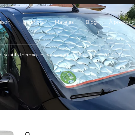
ison
Isolation
Matelas
Blog
À propos 
/ Isolants thermiques pour Peugeot Boxer L2 H2 2014-2021