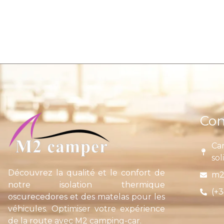
Con
Car
sol
Découvrez la qualité et le confort de
m2
notre isolation thermique
(+3
oscurecedores et des matelas pour les
véhicules. Optimiser votre expérience
de la route avec M2 camping-car.