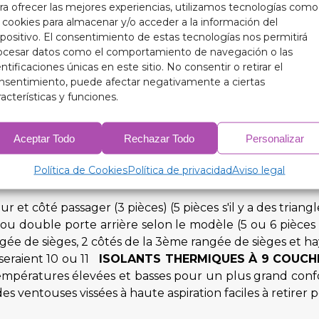
ur protéger l'intérieur de votre voiture et prolonger la
ra ofrecer las mejores experiencias, utilizamos tecnologías como
aintenant une température intérieure plus optimale, 
s cookies para almacenar y/o acceder a la información del
ctionner plus efficacement, ce qui se traduit par une c
spositivo. El consentimiento de estas tecnologías nos permitirá
ocesar datos como el comportamiento de navegación o las
antages pratiques, nos isolants thermiques occultants
entificaciones únicas en este sitio. No consentir o retirar el
du véhicule.
nsentimiento, puede afectar negativamente a ciertas
racterísticas y funciones.
le avec nos isolants thermiques occultants 9 couches co
Aceptar Todo
Rechazar Todo
Personalizar
son.
Política de Cookies
Política de privacidad
Aviso legal
 et côté passager (3 pièces) (5 pièces s'il y a des triang
ou double porte arrière selon le modèle (5 ou 6 pièces 
gée de sièges, 2 côtés de la 3ème rangée de sièges et h
s seraient 10 ou 11
ISOLANTS THERMIQUES À 9 COUCH
empératures élevées et basses pour un plus grand confor
ventouses vissées à haute aspiration faciles à retirer pour