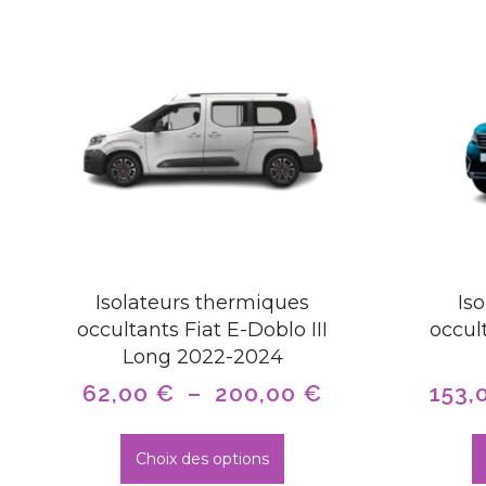
Isolateurs thermiques
Is
occultants Fiat E-Doblo III
occul
Long 2022-2024
62,00
€
–
200,00
€
153,
Choix des options