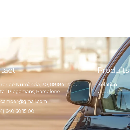
tact
Produits
rer de Numància, 30, 08184 Palau-
Isolation
ità i Plegamans, Barcelone
Matelas
camper@gmail.com
4) 640 60 15 00