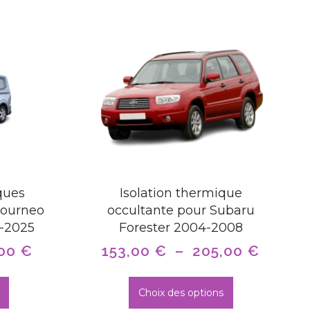
ques
Isolation thermique
Tourneo
occultante pour Subaru
-2025
Forester 2004-2008
,00
€
153,00
€
–
205,00
€
Choix des options