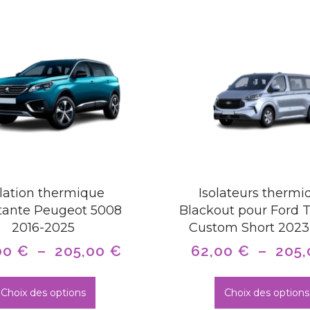
olation thermique
Isolateurs thermi
tante Peugeot 5008
Blackout pour Ford 
2016-2025
Custom Short 2023
00
€
–
205,00
€
62,00
€
–
205
Choix des options
Choix des options