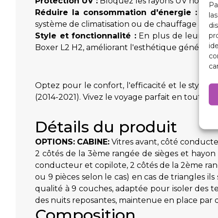
Protection UV :
Bloquez les rayons UV nocifs po
Pa
Réduire la consommation d'énergie :
En m
la
système de climatisation ou de chauffage à fon
di
pr
Style et fonctionnalité :
En plus de leurs av
id
Boxer L2 H2, améliorant l'esthétique générale 
co
ca
Optez pour le confort, l'efficacité et le sty
(2014-2021). Vivez le voyage parfait en toute sai
Détails du produit
OPTIONS:
CABINE:
Vitres avant, côté conducteur
2 côtés de la 3ème rangée de sièges et hayon 
conducteur et copilote, 2 côtés de la 2ème ran
ou 9 pièces selon le cas) en cas de triangles il
qualité à 9 couches, adaptée pour isoler des t
des nuits reposantes, maintenue en place par des 
Composition