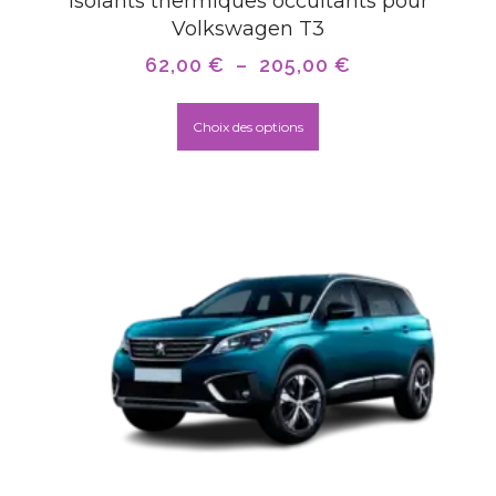
Isolants thermiques occultants pour
Volkswagen T3
62,00
€
–
205,00
€
Choix des options