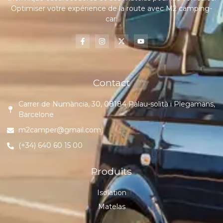
Optimiser votre expérience de la route avec M2 camping-
car.
Contact
Carrer de Numància, 30, 08184 Palau-solità i Plegamans,
Barcelone
m2camper@gmail.com
(+34) 640 60 15 00
Produits
Isolation
Matelas