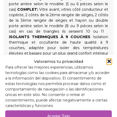
porte arrière selon le modèle (5 ou 6 pièces selon le
cas)
COMPLET:
Vitre avant, vitres côté conducteur et
copilote, 2 côtés de la 2ème rangée de sièges, 2 côtés
de la 3ème rangée de sièges et hayon ou double
porte arrière selon le modèle (8 ou 9 pièces selon le
cas) en cas de triangles ils seraient 10 ou 11
ISOLANTS THERMIQUES À 9 COUCHES
Isolation
thermique et occultante de haute qualité à 9
couches, adaptée pour isoler des températures
élevées et basses pour un plus grand confort intérieur
et offrir une obscurité totale pour des nuits
Valoramos tu privacidad
reposantes, maintenue en place par des ventouses
Para ofrecer las mejores experiencias, utilizamos
vissées à haute aspiration faciles à retirer pour
tecnologías como las cookies para almacenar y/o acceder
simplifier l'installation.
a la información del dispositivo. El consentimiento de
Composition
estas tecnologías nos permitirá procesar datos como el
Aluminium 90 microns, anti-ultraviolet et résistant
comportamiento de navegación o las identificaciones
aux rayures.
únicas en este sitio. No consentir o retirar el
Polyéthylène expansé de 2 mm.
consentimiento, puede afectar negativamente a ciertas
Film aluminium 38 microns, pour isolation.
características y funciones.
Polyéthylène expansé de 2 mm.
Film aluminium 38 microns.
Aceptar Todo