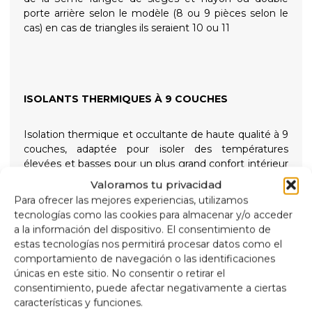
porte arrière selon le modèle (8 ou 9 pièces selon le
cas) en cas de triangles ils seraient 10 ou 11
ISOLANTS THERMIQUES À 9 COUCHES
Isolation thermique et occultante de haute qualité à 9
couches, adaptée pour isoler des températures
élevées et basses pour un plus grand confort intérieur
et offrir une obscurité totale pour des nuits
Valoramos tu privacidad
reposantes, maintenue en place par des ventouses
Para ofrecer las mejores experiencias, utilizamos
vissées à haute aspiration faciles à retirer pour
tecnologías como las cookies para almacenar y/o acceder
simplifier l'installation.
a la información del dispositivo. El consentimiento de
estas tecnologías nos permitirá procesar datos como el
Composition
comportamiento de navegación o las identificaciones
Aluminium 90 microns, anti-ultraviolet et résistant
únicas en este sitio. No consentir o retirar el
aux rayures.
consentimiento, puede afectar negativamente a ciertas
Polyéthylène expansé de 2 mm.
características y funciones.