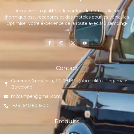
Découvrez la qualité et le confort de notre isolation
thermique oscurecedores et des matelas pour les véhicules.
Optimiser votre expérience de la route avec M2 camping-
car.
Contact
Carrer de Numància, 30, 08184 Palau-solità i Plegamans,
Barcelone
m2camper@gmail.com
(+34) 640 60 15 00
Produits