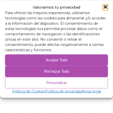
Polyéthylène expansé de 2 mm.
Valoramos tu privacidad
Film aluminium 38 microns.
Para ofrecer las mejores experiencias, utilizamos
Ouate antiallergique 75 gr/m pour isolation.
tecnologías como las cookies para almacenar y/o acceder
PVC anti-condensation.
a la información del dispositivo. El consentimiento de
estas tecnologías nos permitirá procesar datos como el
Produits similaires
comportamiento de navegación o las identificaciones
únicas en este sitio. No consentir o retirar el
consentimiento, puede afectar negativamente a ciertas
características y funciones.
Aceptar Todo
Rechazar Todo
Personalizar
Política de Cookies
Política de privacidad
Aviso legal