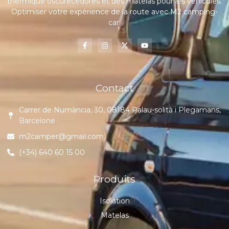
thermique oscurecedores et des matelas pour les véhicules.
Optimiser votre expérience de la route avec M2 camping-
car.
Contact
Carrer de Numància, 30, 08184 Palau-solità i Plegamans,
Barcelone
m2camper@gmail.com
(+34) 640 60 15 00
Produits
Isolation
Matelas