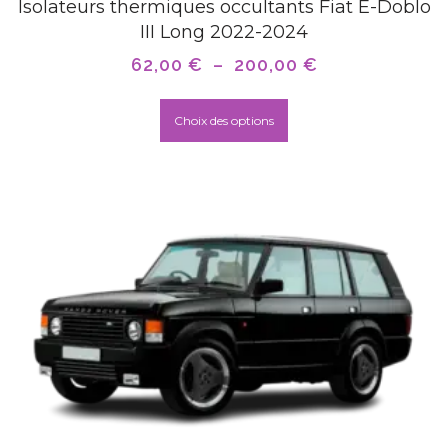
Isolateurs thermiques occultants Fiat E-Doblo
III Long 2022-2024
62,00
€
–
200,00
€
Choix des options