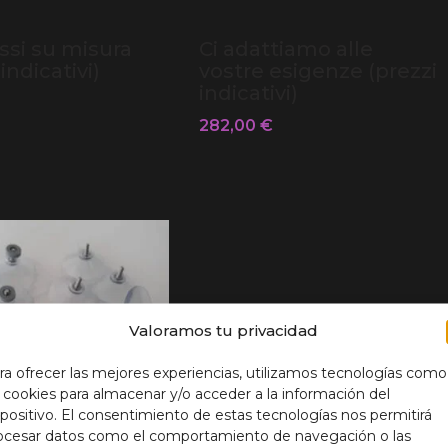
ssi su misura
Ci adattiamo alle
indicativi)
vostre esigenze (prezzi
indicativi)
282,00
€
Valoramos tu privacidad
ra ofrecer las mejores experiencias, utilizamos tecnologías como
s cookies para almacenar y/o acceder a la información del
spositivo. El consentimiento de estas tecnologías nos permitirá
ocesar datos como el comportamiento de navegación o las