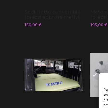
Sedili letto convertibili
Matera
(prezzi approssimativi)
(prezzi 
150,00
€
195,00
€
Pa
la
di
pr