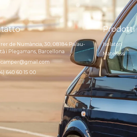
tatto
Prodotti
rer de Numància, 30, 08184 Palau-
Isolatori
ità i Plegamans, Barcellona
Materassi
camper@gmail.com
4) 640 60 15 00