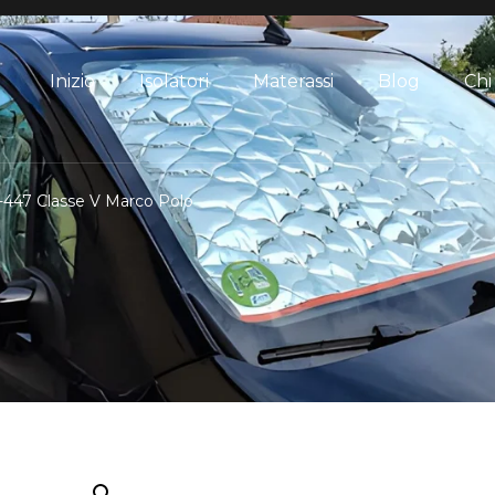
Inizio
Isolatori
Materassi
Blog
Chi
W-447 Classe V Marco Polo