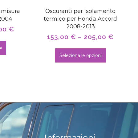
 misura
Oscuranti per isolamento
–2004
termico per Honda Accord
2008-2013
,00
€
153,00
€
–
205,00
€
i
Seleziona le opzioni
Informazioni