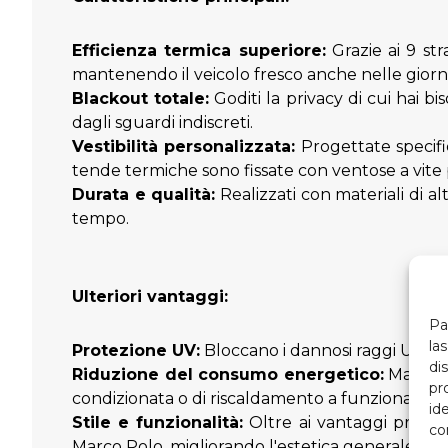
Efficienza termica superiore:
Grazie ai 9 str
mantenendo il veicolo fresco anche nelle giorna
Blackout totale:
Goditi la privacy di cui hai 
dagli sguardi indiscreti.
Vestibilità personalizzata:
Progettate specifi
tende termiche sono fissate con ventose a vite p
Durata e qualità:
Realizzati con materiali di alt
tempo.
Ulteriori vantaggi:
Pa
la
Protezione UV:
Bloccano i dannosi raggi UV per
di
Riduzione del consumo energetico:
Mantenen
pr
condizionata o di riscaldamento a funzionare in
id
Stile e funzionalità:
Oltre ai vantaggi pratici
co
Marco Polo, migliorando l'estetica generale del 