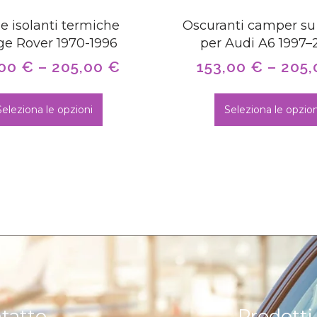
e isolanti termiche
Oscuranti camper su
e Rover 1970-1996
per Audi A6 1997
,00
€
–
205,00
€
153,00
€
–
205
Seleziona le opzioni
Seleziona le opzion
tatto
Prodotti