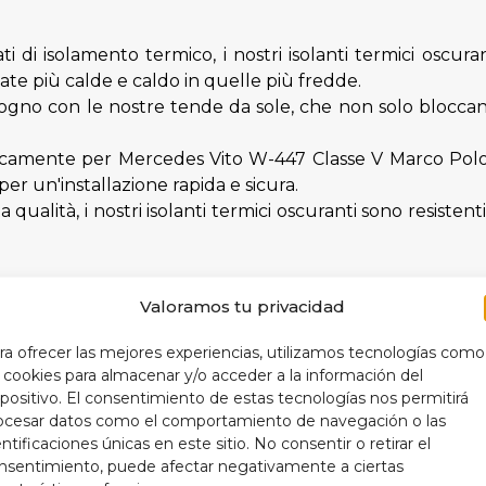
ati di isolamento termico, i nostri isolanti termici oscu
te più calde e caldo in quelle più fredde.
bisogno con le nostre tende da sole, che non solo blocc
camente per Mercedes Vito W-447 Classe V Marco Polo, 
er un'installazione rapida e sicura.
a qualità, i nostri isolanti termici oscuranti sono resiste
Valoramos tu privacidad
ra ofrecer las mejores experiencias, utilizamos tecnologías como
s cookies para almacenar y/o acceder a la información del
 proteggere gli interni della tua auto e prolungare la du
spositivo. El consentimiento de estas tecnologías nos permitirá
do una temperatura interna più ottimale, i tuoi isolanti 
ocesar datos como el comportamiento de navegación o las
 modo più efficiente, il che si traduce in un minor consu
entificaciones únicas en este sitio. No consentir o retirar el
, i nostri isolanti termici oscuranti aggiungono un tocc
nsentimiento, puede afectar negativamente a ciertas
veicolo.