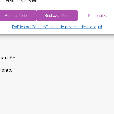
racterísticas y funciones.
Aceptar Todo
Rechazar Todo
Personalizar
solanti termici oscuranti a 9 strati, progettati esclusiva
Política de Cookies
Política de privacidad
Aviso legal
igraffio.
amento.