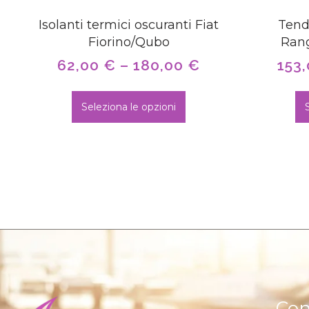
Isolanti termici oscuranti Fiat
Tend
Fiorino/Qubo
Rang
62,00
€
–
180,00
€
153
Seleziona le opzioni
Con