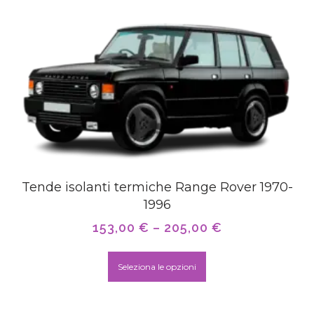
Tende isolanti termiche Range Rover 1970-
1996
153,00
€
–
205,00
€
Seleziona le opzioni