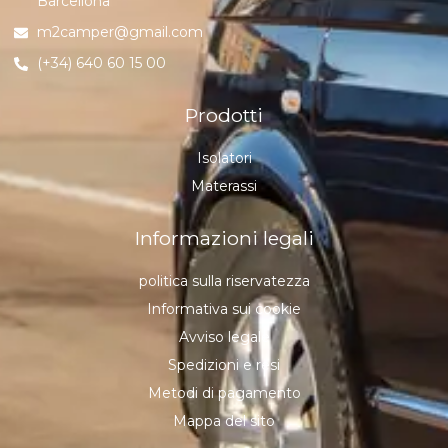
Barcellona
m2camper@gmail.com
(+34) 640 60 15 00
Prodotti
Isolatori
Materassi
Informazioni legali
politica sulla riservatezza
Informativa sui cookie
Avviso legale
Spedizioni e resi
Metodi di pagamento
Mappa del sito