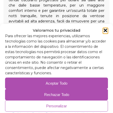
tende oscuranti progettate per isolare sia dalle alte
che dalle basse temperature, per un maggiore
comfort interno e per garantire un'oscurità totale per
notti tranquille, tenute in posizione da ventose
avvitabili ad alta aderenza, facili da rimuovere per una
facile installazione.
Valoramos tu privacidad
Composizione
Para ofrecer las mejores experiencias, utilizamos
Alluminio da 90 micron, anti-ultravioletti e
tecnologías como las cookies para almacenar y/o acceder
antigraffio.
a la información del dispositivo. El consentimiento de
Polietilene espanso da 2 mm.
estas tecnologías nos permitirá procesar datos como el
Pellicola di alluminio da 38 micron per l'isolamento.
comportamiento de navegación o las identificaciones
Polietilene espanso da 2 mm.
únicas en este sitio. No consentir o retirar el
Pellicola di alluminio da 38 micron.
consentimiento, puede afectar negativamente a ciertas
Polietilene espanso da 2 mm.
características y funciones.
Pellicola di alluminio da 38 micron.
Imbottitura isolante antiallergica da 75 gr/m.
Aceptar Todo
PVC anticondensa.
Prodotti correlati
Rechazar Todo
Personalizar