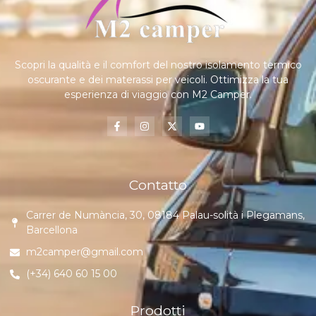
Scopri la qualità e il comfort del nostro isolamento termico
oscurante e dei materassi per veicoli. Ottimizza la tua
esperienza di viaggio con M2 Camper.
Contatto
Carrer de Numància, 30, 08184 Palau-solità i Plegamans,
Barcellona
m2camper@gmail.com
(+34) 640 60 15 00
Prodotti