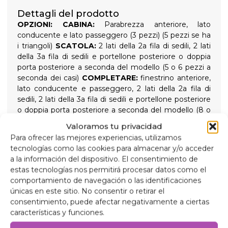
Dettagli del prodotto
OPZIONI:
CABINA:
Parabrezza anteriore, lato
conducente e lato passeggero (3 pezzi) (5 pezzi se ha
i triangoli)
SCATOLA:
2 lati della 2a fila di sedili, 2 lati
della 3a fila di sedili e portellone posteriore o doppia
porta posteriore a seconda del modello (5 o 6 pezzi a
seconda dei casi)
COMPLETARE:
finestrino anteriore,
lato conducente e passeggero, 2 lati della 2a fila di
sedili, 2 lati della 3a fila di sedili e portellone posteriore
o doppia porta posteriore a seconda del modello (8 o
9 pezzi a seconda dei casi) se vengono utilizzati i
Valoramos tu privacidad
triangoli ci sarebbero 10 o 11
ISOLANTI TERMICI A 9
Para ofrecer las mejores experiencias, utilizamos
STRATI
Isolamento termico di alta qualità a 9 strati e
tecnologías como las cookies para almacenar y/o acceder
tende oscuranti progettate per isolare sia dalle alte
a la información del dispositivo. El consentimiento de
che dalle basse temperature, per un maggiore
estas tecnologías nos permitirá procesar datos como el
comfort interno e per garantire un'oscurità totale per
comportamiento de navegación o las identificaciones
notti tranquille, tenute in posizione da ventose
únicas en este sitio. No consentir o retirar el
avvitabili ad alta aderenza, facili da rimuovere per una
consentimiento, puede afectar negativamente a ciertas
facile installazione.
características y funciones.
Composizione
Alluminio da 90 micron, anti-ultravioletti e