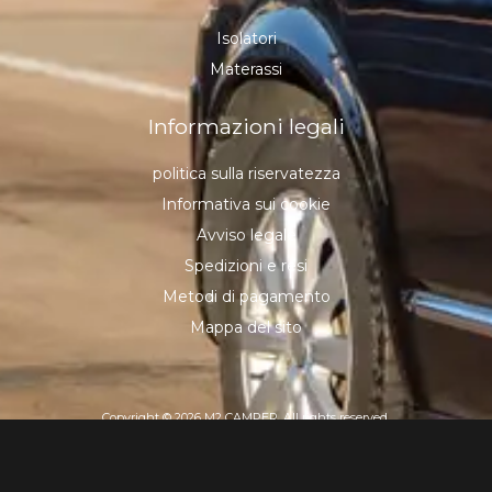
Isolatori
Materassi
Informazioni legali
politica sulla riservatezza
Informativa sui cookie
Avviso legale
Spedizioni e resi
Metodi di pagamento
Mappa del sito
Copyright © 2026 M2 CAMPER, All rights reserved.