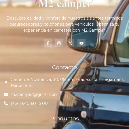
Descubre calidad y confort de nuestros aislantes térmicos
oscurecedores y colchones para vehículos. Optimiza tu
experiencia en carretera con M2 Camper.
Contacto
Carrer de Numància, 30, 08184 Palau-solità i Plegamans,
Barcelona
m2camper@gmail.com
(+34) 640 60 15 00
Productos