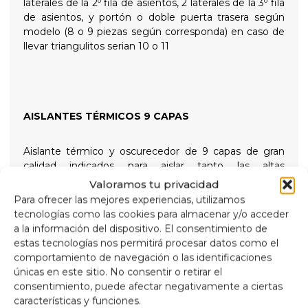
laterales de la 2º fila de asientos, 2 laterales de la 3º fila
de asientos, y portón o doble puerta trasera según
modelo (8 o 9 piezas según corresponda) en caso de
llevar triangulitos serian 10 o 11
AISLANTES TÉRMICOS 9 CAPAS
Aislante térmico y oscurecedor de 9 capas de gran
calidad indicados para aislar tanto las altas
temperaturas como las bajas para un mayor confort
Valoramos tu privacidad
interno y proporcionando total oscuridad para las
Para ofrecer las mejores experiencias, utilizamos
noches de descanso, sujetados con ventosas de rosca
tecnologías como las cookies para almacenar y/o acceder
de gran succión y fácil extracción para simplificar su
a la información del dispositivo. El consentimiento de
colocación
estas tecnologías nos permitirá procesar datos como el
comportamiento de navegación o las identificaciones
Composición
únicas en este sitio. No consentir o retirar el
Aluminio de 90 micras anti rayos ultravioleta y
consentimiento, puede afectar negativamente a ciertas
resistente a rayadas.
características y funciones.