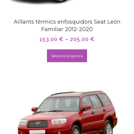
Aïllants tèrmics enfosquidors Seat León
Familiar 2012-2020
153,00
€
–
205,00
€
Selecciona opcions