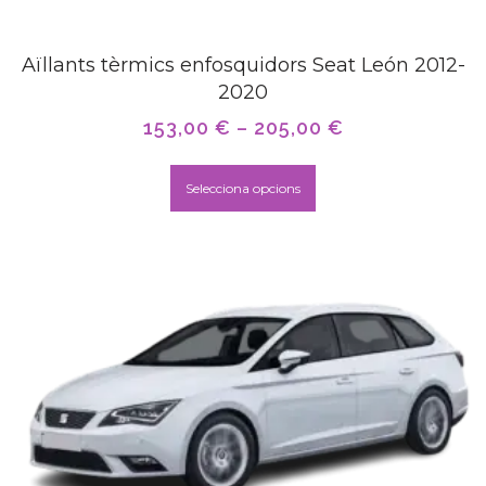
Aïllants tèrmics enfosquidors Seat León 2012-
2020
153,00
€
–
205,00
€
Selecciona opcions