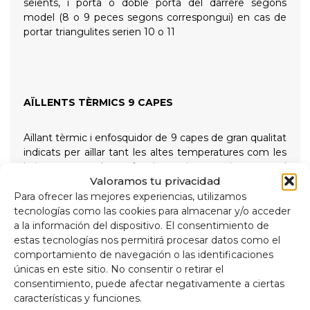
seients, i porta o doble porta del darrere segons
model (8 o 9 peces segons correspongui) en cas de
portar triangulites serien 10 o 11
AÏLLENTS TÈRMICS 9 CAPES
Aïllant tèrmic i enfosquidor de 9 capes de gran qualitat
indicats per aïllar tant les altes temperatures com les
baixes per a més confort intern i proporcionant total
Valoramos tu privacidad
foscor per a les nits de descans, subjectats amb
ventoses de rosca de gran succió i fàcil extracció per
Para ofrecer las mejores experiencias, utilizamos
simplificar la seva col·locació
tecnologías como las cookies para almacenar y/o acceder
a la información del dispositivo. El consentimiento de
estas tecnologías nos permitirá procesar datos como el
Composició
comportamiento de navegación o las identificaciones
Alumini de 90 micres anti raigs ultraviolats i resistent
únicas en este sitio. No consentir o retirar el
a ratllades.
consentimiento, puede afectar negativamente a ciertas
Polietilè expandit 2mm.
características y funciones.
Pel·lícula d'alumini de 38 micres, per a aïllament.