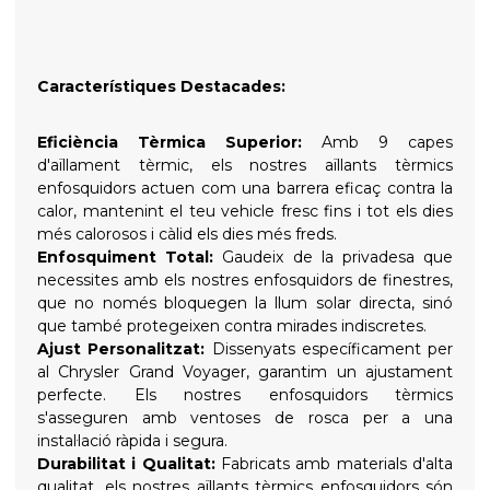
Característiques Destacades:
Eficiència Tèrmica Superior:
Amb 9 capes
d'aïllament tèrmic, els nostres aïllants tèrmics
enfosquidors actuen com una barrera eficaç contra la
calor, mantenint el teu vehicle fresc fins i tot els dies
més calorosos i càlid els dies més freds.
Enfosquiment Total:
Gaudeix de la privadesa que
necessites amb els nostres enfosquidors de finestres,
que no només bloquegen la llum solar directa, sinó
que també protegeixen contra mirades indiscretes.
Ajust Personalitzat:
Dissenyats específicament per
al Chrysler Grand Voyager, garantim un ajustament
perfecte. Els nostres enfosquidors tèrmics
s'asseguren amb ventoses de rosca per a una
instal·lació ràpida i segura.
Durabilitat i Qualitat:
Fabricats amb materials d'alta
qualitat, els nostres aïllants tèrmics enfosquidors són