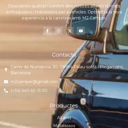
Descobreix qualitat i confort dels nostres aïllants tèrmics
enfosquidors i matalassos per a vehicles. Optimitza la teva
experiència a la carretera amb M2 Camper.
Contacte
Carrer de Numància, 30, 08184 Palau-solità i Plegamans,
Barcelona
m2camper@gmail.com
(+34) 640 60 15 00
Productes
Aïllants
Matalassos