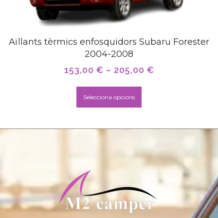
Aïllants tèrmics enfosquidors Subaru Forester
2004-2008
153,00
€
–
205,00
€
Selecciona opcions