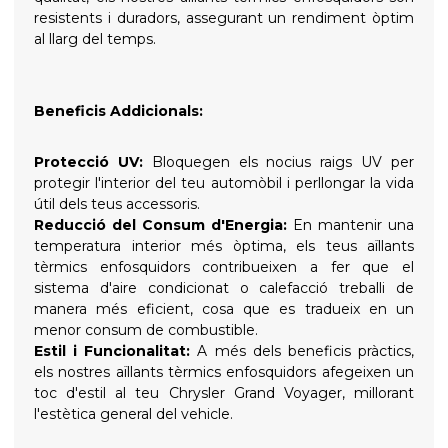
resistents i duradors, assegurant un rendiment òptim
al llarg del temps.
Beneficis Addicionals:
Protecció UV:
Bloquegen els nocius raigs UV per
protegir l'interior del teu automòbil i perllongar la vida
útil dels teus accessoris.
Reducció del Consum d'Energia:
En mantenir una
temperatura interior més òptima, els teus aïllants
tèrmics enfosquidors contribueixen a fer que el
sistema d'aire condicionat o calefacció treballi de
manera més eficient, cosa que es tradueix en un
menor consum de combustible.
Estil i Funcionalitat:
A més dels beneficis pràctics,
els nostres aïllants tèrmics enfosquidors afegeixen un
toc d'estil al teu Chrysler Grand Voyager, millorant
l'estètica general del vehicle.