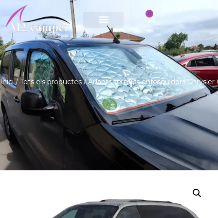
0
Saltar
al
contingut
Inici
/
Tots els productes
/ Aïllants tèrmics enfosquidors Chrysle