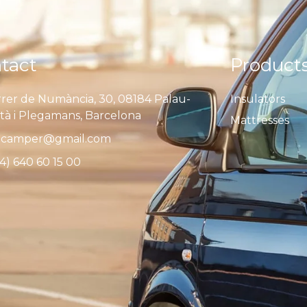
tact
Product
rer de Numància, 30, 08184 Palau-
Insulators
ità i Plegamans, Barcelona
Mattresses
camper@gmail.com
4) 640 60 15 00