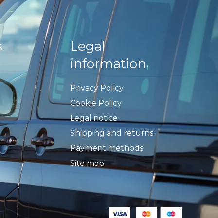
s
Legal
information
Privacy Policy
Cookie Policy
Legal notice
Shipping and returns
Payment methods
Site map