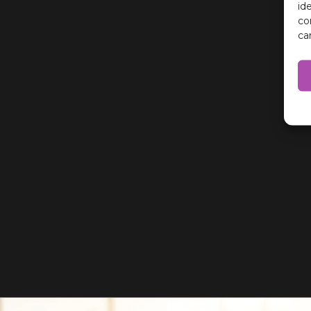
id
co
ca