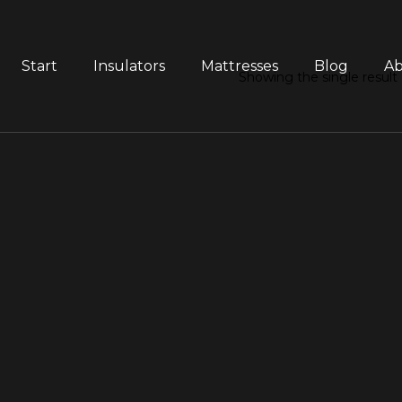
Start
Insulators
Mattresses
Blog
Ab
Showing the single result