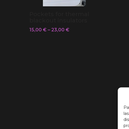
Pockets for thermal
blackout insulators
15,00
€
–
23,00
€
Pa
la
di
pr