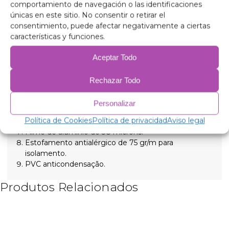
comportamiento de navegación o las identificaciones
fixadas com ventosas de rosca de alta sucção que são
únicas en este sitio. No consentir o retirar el
fáceis de remover para fácil instalação.
consentimiento, puede afectar negativamente a ciertas
características y funciones.
Composição
Alumínio de 90 mícrons, anti-ultravioleta e
Aceptar Todo
resistente a riscos.
Polietileno expandido de 2 mm.
Rechazar Todo
Película de alumínio de 38 mícrons para isolamento.
Polietileno expandido de 2 mm.
Personalizar
Filme de alumínio de 38 mícrons.
Política de Cookies
Política de privacidad
Aviso legal
Polietileno expandido de 2 mm.
Filme de alumínio de 38 mícrons.
Estofamento antialérgico de 75 gr/m para
isolamento.
PVC anticondensação.
Produtos Relacionados