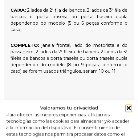
CAIXA:
2 lados da 2ª fila de bancos, 2 lados da 3ª fila de
bancos e porta traseira ou porta traseira dupla
dependendo do modelo (5 ou 6 peças conforme o
caso)
COMPLETO:
janela frontal, lado do motorista e do
passageiro, 2 lados da 2ª fileira de bancos, 2 lados da 3ª
fileira de bancos e porta traseira ou porta traseira dupla
dependendo do modelo (8 ou 9 peças, conforme o
caso) se forem usados triângulos, seriam 10 ou 11
ISOLADORES TÉRMICOS DE 9 CAMADAS
Valoramos tu privacidad
Para ofrecer las mejores experiencias, utilizamos
Isolamento térmico de 9 camadas de alta qualidade e
tecnologías como las cookies para almacenar y/o acceder
persianas blackout projetadas para isolar temperaturas
a la información del dispositivo. El consentimiento de
altas e baixas para maior conforto interno e
estas tecnologías nos permitirá procesar datos como el
proporcionar escuridão total para noites tranquilas,