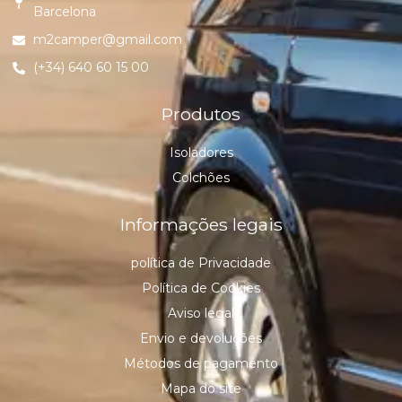
Barcelona
m2camper@gmail.com
(+34) 640 60 15 00
Produtos
Isoladores
Colchões
Informações legais
política de Privacidade
Política de Cookies
Aviso legal
Envio e devoluções
Métodos de pagamento
Mapa do site