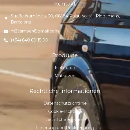
Kontakt
Straße Numància, 30, 08184 Palau-solità i Plegamans,
Barcelona
m2camper@gmail.com
(+34) 640 60 15 00
Produkte
Isolatoren
Matratzen
Rechtliche Informationen
Datenschutzrichtlinie
Cookie-Richtlinie
Rechtliche Hinweise
Lieferung und Rücksendung