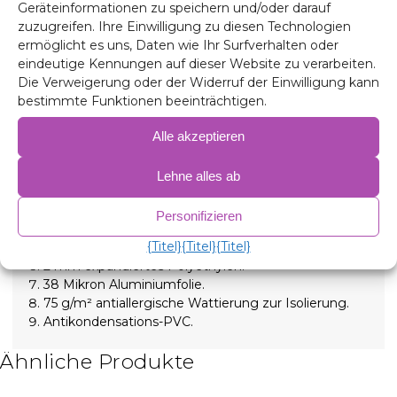
Geräteinformationen zu speichern und/oder darauf
Verdunkelungsrollos isolieren sowohl hohe als auch
zuzugreifen. Ihre Einwilligung zu diesen Technologien
niedrige Temperaturen und sorgen so für mehr
ermöglicht es uns, Daten wie Ihr Surfverhalten oder
Komfort im Inneren und absolute Dunkelheit für
eindeutige Kennungen auf dieser Website zu verarbeiten.
erholsame Nächte. Wird mit aufschraubbaren
Die Verweigerung oder der Widerruf der Einwilligung kann
Saugnäpfen mit hoher Saugkraft gehalten, die sich
bestimmte Funktionen beeinträchtigen.
zur einfachen Installation leicht entfernen lassen.
Alle akzeptieren
Zusammensetzung
90 Mikron Aluminium, UV- und kratzfest.
Lehne alles ab
2 mm expandiertes Polyethylen.
38 Mikron Aluminiumfolie zur Isolierung.
Personifizieren
2 mm expandiertes Polyethylen.
{Titel}
{Titel}
{Titel}
38 Mikron Aluminiumfolie.
2 mm expandiertes Polyethylen.
38 Mikron Aluminiumfolie.
75 g/m² antiallergische Wattierung zur Isolierung.
Antikondensations-PVC.
Ähnliche Produkte