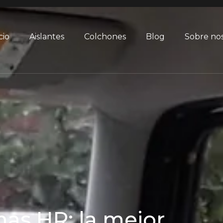
cio
Aislantes
Colchones
Blog
Sobre no
as HR: la mejor