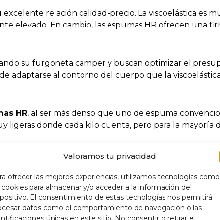
 excelente relación calidad-precio. La viscoelástica es
ante elevado. En cambio, las espumas HR ofrecen una firm
ando su furgoneta camper y buscan optimizar el presupues
 adaptarse al contorno del cuerpo que la viscoelástica
mas HR,
al ser más denso que uno de espuma convencion
geras donde cada kilo cuenta, pero para la mayoría de 
Valoramos tu privacidad
 perfecta: un colchón que no se deforma con facilidad, 
ra ofrecer las mejores experiencias, utilizamos tecnologías como
s cookies para almacenar y/o acceder a la información del
spositivo. El consentimiento de estas tecnologías nos permitirá
ocesar datos como el comportamiento de navegación o las
entificaciones únicas en este sitio. No consentir o retirar el