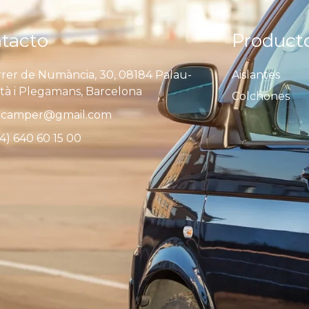
tacto
Product
rer de Numància, 30, 08184 Palau-
Aislantes
ità i Plegamans, Barcelona
Colchones
camper@gmail.com
4) 640 60 15 00