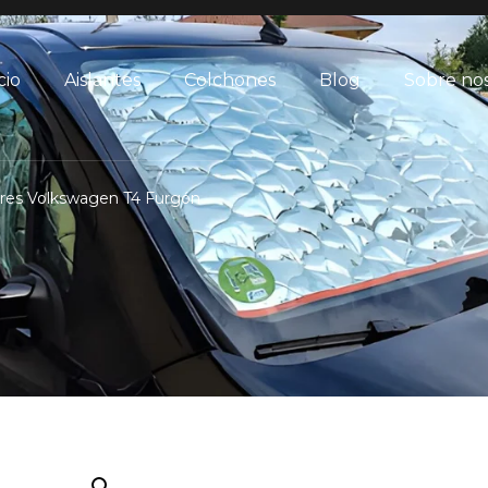
cio
Aislantes
Colchones
Blog
Sobre no
ores Volkswagen T4 Furgón