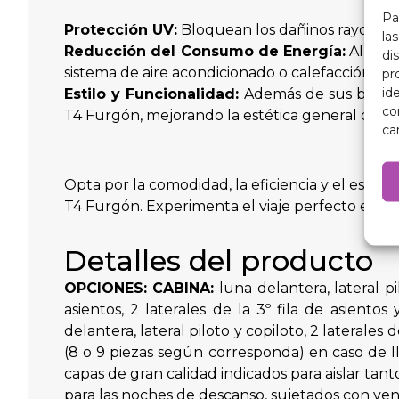
Pa
Protección UV:
Bloquean los dañinos rayos UV p
la
Reducción del Consumo de Energía:
Al mant
di
sistema de aire acondicionado o calefacción t
pr
id
Estilo y Funcionalidad:
Además de sus benefic
co
T4 Furgón, mejorando la estética general del v
ca
Opta por la comodidad, la eficiencia y el esti
T4 Furgón. Experimenta el viaje perfecto en tod
Detalles del producto
OPCIONES:
CABINA:
luna delantera, lateral pi
asientos, 2 laterales de la 3º fila de asien
delantera, lateral piloto y copiloto, 2 laterales 
(8 o 9 piezas según corresponda) en caso de ll
capas de gran calidad indicados para aislar tan
para las noches de descanso, sujetados con vent