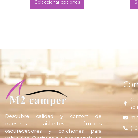
Seleccionar opciones
S
Con
Car
sol
Descubre calidad y confort de
m2
nuestros aislantes térmicos
(+3
oscurecedores y colchones para