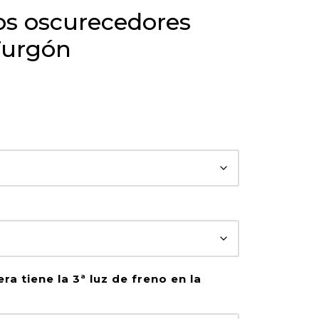
os oscurecedores
Furgón
era tiene la 3ª luz de freno en la