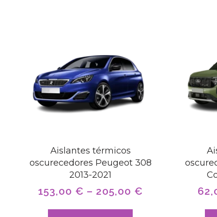
Aislantes térmicos
Ai
oscurecedores Peugeot 308
oscure
2013-2021
Co
153,00
€
–
205,00
€
62,