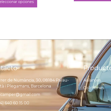
eleccionar opciones
tacto
Product
rer de Numància, 30, 08184 Palau-
Aislantes
ità i Plegamans, Barcelona
Colchones
camper@gmail.com
4) 640 60 15 00