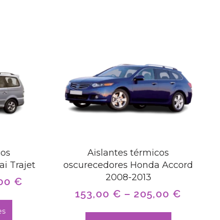
cos
Aislantes térmicos
i Trajet
oscurecedores Honda Accord
2008-2013
,00
€
153,00
€
–
205,00
€
es