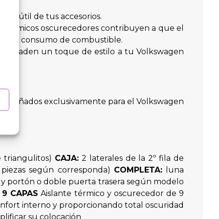
ida útil de tus accesorios.
es térmicos oscurecedores contribuyen a que el
n menor consumo de combustible.
res añaden un toque de estilo a tu Volkswagen
pas diseñados exclusivamente para el Volkswagen
e triangulitos)
CAJA:
2 laterales de la 2º fila de
 6 piezas según corresponda)
COMPLETA:
luna
entos, y portón o doble puerta trasera según modelo
 9 CAPAS
Aislante térmico y oscurecedor de 9
onfort interno y proporcionando total oscuridad
plificar su colocación