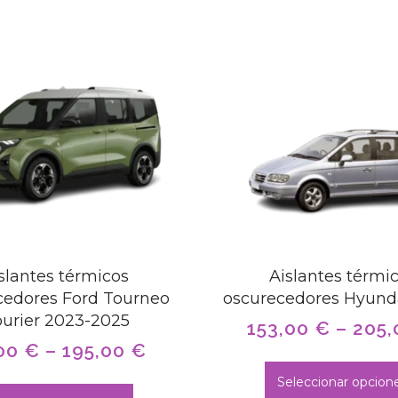
slantes térmicos
Aislantes térmi
cedores Ford Tourneo
oscurecedores Hyunda
urier 2023-2025
153,00
€
–
205
00
€
–
195,00
€
Seleccionar opcion