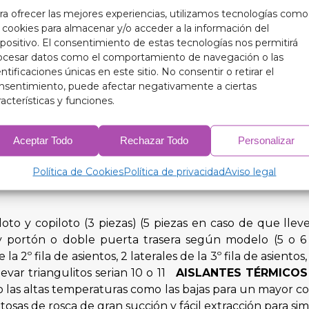
ra ofrecer las mejores experiencias, utilizamos tecnologías como
ara proteger el interior de tu automóvil y prolongar la v
s cookies para almacenar y/o acceder a la información del
ener una temperatura interior más óptima, tus aislant
spositivo. El consentimiento de estas tecnologías nos permitirá
rabaje de manera más eficiente, lo que se traduce en u
ocesar datos como el comportamiento de navegación o las
entificaciones únicas en este sitio. No consentir o retirar el
ios prácticos, nuestros aislantes térmicos oscurecedo
nsentimiento, puede afectar negativamente a ciertas
ehículo.
racterísticas y funciones.
Aceptar Todo
Rechazar Todo
Personalizar
lo con nuestros aislantes térmicos oscurecedores de 9 ca
as las estaciones.
Política de Cookies
Política de privacidad
Aviso legal
loto y copiloto (3 piezas) (5 piezas en caso de que llev
tos y portón o doble puerta trasera según modelo (5 o
de la 2º fila de asientos, 2 laterales de la 3º fila de asi
evar triangulitos serian 10 o 11
AISLANTES TÉRMICOS
to las altas temperaturas como las bajas para un mayor c
osas de rosca de gran succión y fácil extracción para sim