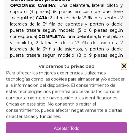
OPCIONES:
CABINA:
luna delantera, lateral piloto y
copiloto (3 piezas) (5 piezas en caso de que lleve
triangulitos)
CAJA:
2 laterales de la 2º fila de asientos, 2
laterales de la 3º fila de asientos y portón o doble
puerta trasera según modelo (5 o 6 piezas según
corresponda)
COMPLETA:
luna delantera, lateral piloto
y copiloto, 2 laterales de la 2º fila de asientos, 2
laterales de la 3º fila de asientos, y portón o doble
puerta trasera según modelo (8 o 9 piezas según
corresponda) en caso de llevar triangulitos serian 10 o
Valoramos tu privacidad
11
AISLANTES TÉRMICOS 9 CAPAS
Aislante
Para ofrecer las mejores experiencias, utilizamos
térmico y oscurecedor de 9 capas de gran calidad
tecnologías como las cookies para almacenar y/o acceder
indicados para aislar tanto las altas temperaturas como
a la información del dispositivo. El consentimiento de
las bajas para un mayor confort interno y
estas tecnologías nos permitirá procesar datos como el
proporcionando total oscuridad para las noches de
comportamiento de navegación o las identificaciones
descanso, sujetados con ventosas de rosca de gran
únicas en este sitio. No consentir o retirar el
succión y fácil extracción para simplificar su colocación
consentimiento, puede afectar negativamente a ciertas
Composición
características y funciones.
Aluminio de 90 micras anti rayos ultravioleta y
resistente a rayadas.
Aceptar Todo
Polietileno expandido 2mm.