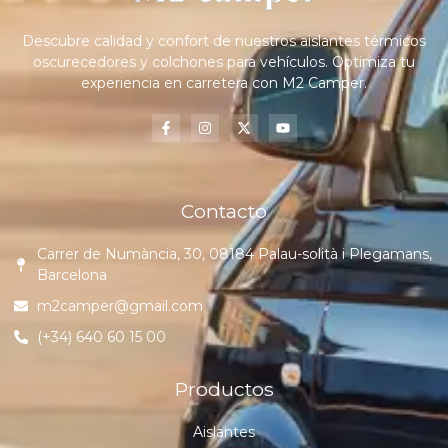
Descubre calidad y confort de nuestros aislantes térmicos
oscurecedores y colchones para vehículos. Optimiza tu
experiencia en carretera con M2 Camper.
Contacto
Carrer de Numància, 30, 08184 Palau-solità i Plegamans,
Barcelona
m2camper@gmail.com
(+34) 640 60 15 00
Productos
Aislantes