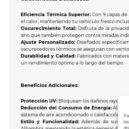
Eficiencia Térmica Superior:
Con 9 capas de 
el calor, manteniendo tu vehículo fresco incluso
Oscurecimiento Total:
Disfruta de la privaci
sino que también protegen contra miradas indis
Ajuste Personalizado:
Diseñados específicam
oscurecedores térmicos se aseguran con ventosa
Durabilidad y Calidad:
Fabricados con materia
un rendimiento óptimo a lo largo del tiempo.
Beneficios Adicionales:
Protección UV:
Bloquean los dañinos rayos UV p
Reducción del Consumo de Energía:
Al mant
sistema de aire acondicionado o calefacción t
Pa
Estilo y Funcionalidad:
Además de sus benef
la
di
Alhambra, mejorando la estética general del ve