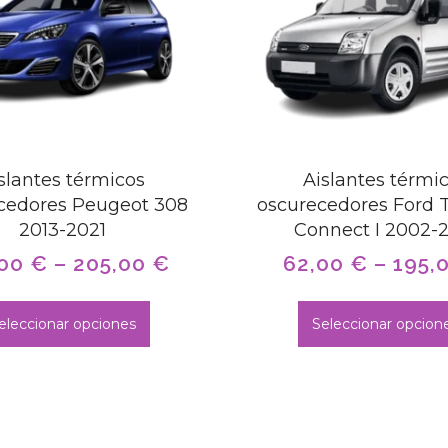
slantes térmicos
Aislantes térmi
cedores Peugeot 308
oscurecedores Ford 
2013-2021
Connect I 2002-
,00
€
–
205,00
€
62,00
€
–
195,
eleccionar opciones
Seleccionar opcion