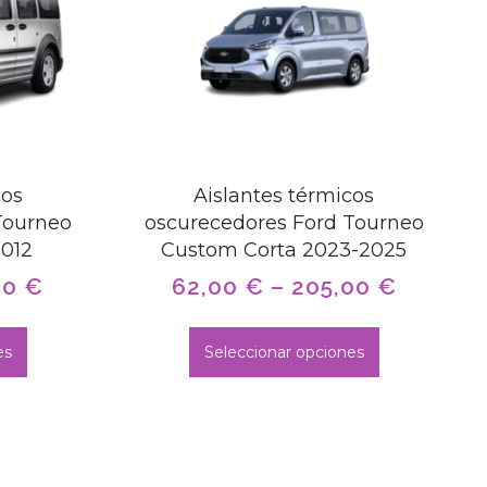
cos
Aislantes térmicos
Tourneo
oscurecedores Ford Tourneo
2012
Custom Corta 2023-2025
00
€
62,00
€
–
205,00
€
es
Seleccionar opciones