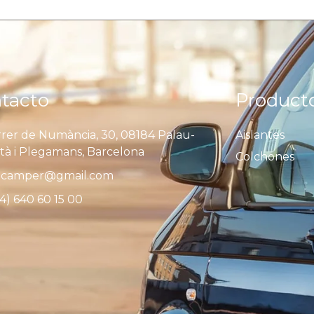
tacto
Product
rer de Numància, 30, 08184 Palau-
Aislantes
ità i Plegamans, Barcelona
Colchones
camper@gmail.com
4) 640 60 15 00