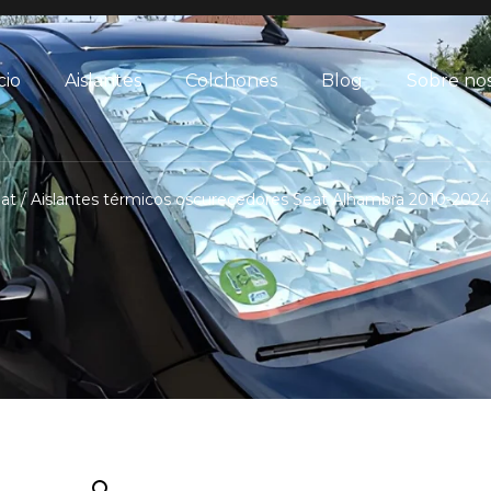
cio
Aislantes
Colchones
Blog
Sobre no
at
/ Aislantes térmicos oscurecedores Seat Alhambra 2010-2024