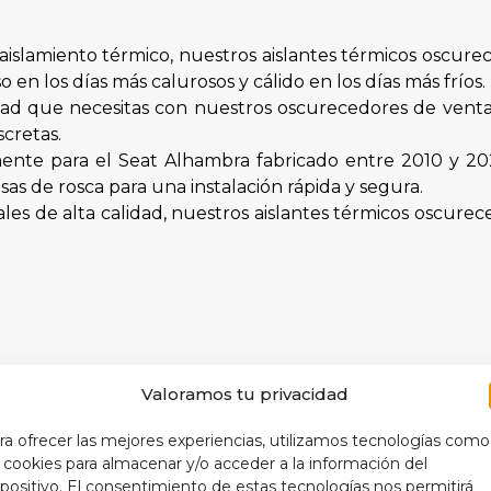
aislamiento térmico, nuestros aislantes térmicos oscur
 en los días más calurosos y cálido en los días más fríos.
dad que necesitas con nuestros oscurecedores de ventan
cretas.
ente para el Seat Alhambra fabricado entre 2010 y 202
s de rosca para una instalación rápida y segura.
les de alta calidad, nuestros aislantes térmicos oscure
ara proteger el interior de tu automóvil y prolongar la v
Valoramos tu privacidad
ener una temperatura interior más óptima, tus aislant
rabaje de manera más eficiente, lo que se traduce en u
ra ofrecer las mejores experiencias, utilizamos tecnologías como
icios prácticos, nuestros aislantes térmicos oscure
s cookies para almacenar y/o acceder a la información del
spositivo. El consentimiento de estas tecnologías nos permitirá
hículo.