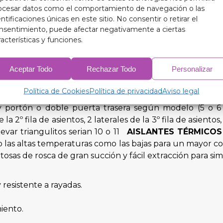
ocesar datos como el comportamiento de navegación o las
entificaciones únicas en este sitio. No consentir o retirar el
nsentimiento, puede afectar negativamente a ciertas
tilo con nuestros aislantes térmicos oscurecedores de 
racterísticas y funciones.
fecto en todas las estaciones.
Aceptar Todo
Rechazar Todo
Personalizar
Política de Cookies
Política de privacidad
Aviso legal
loto y copiloto (3 piezas) (5 piezas en caso de que llev
tos y portón o doble puerta trasera según modelo (5 o
de la 2º fila de asientos, 2 laterales de la 3º fila de asi
evar triangulitos serian 10 o 11
AISLANTES TÉRMICOS
to las altas temperaturas como las bajas para un mayor c
osas de rosca de gran succión y fácil extracción para sim
 resistente a rayadas.
iento.