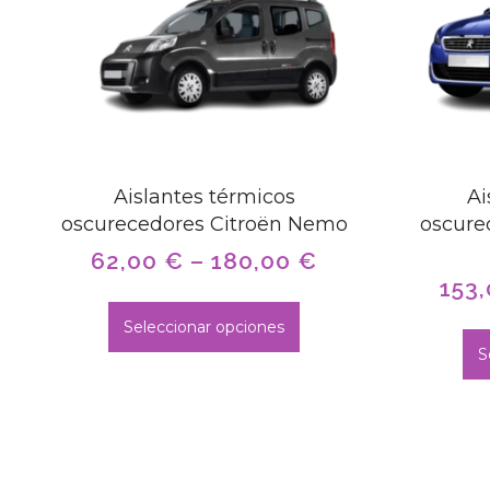
Aislantes térmicos
Ai
oscurecedores Citroën Nemo
oscure
62,00
€
–
180,00
€
153
Seleccionar opciones
S