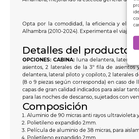
pr
id
co
Opta por la comodidad, la eficiencia y el es
ca
Alhambra (2010-2024). Experimenta el viaje per
Detalles del producto
OPCIONES:
CABINA:
luna delantera, lateral pi
asientos, 2 laterales de la 3º fila de asien
delantera, lateral piloto y copiloto, 2 laterales 
(8 o 9 piezas según corresponda) en caso de ll
capas de gran calidad indicados para aislar tan
para las noches de descanso, sujetados con vent
Composición
Aluminio de 90 micras anti rayos ultravioleta y
Polietileno expandido 2mm.
Película de aluminio de 38 micras, para aislam
Polietileno expandido 2mm.