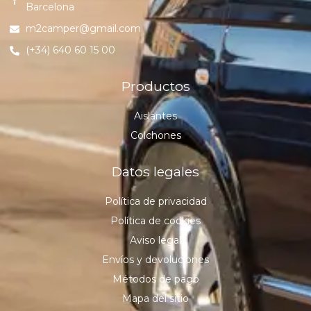
Barcelona
m2camper@gmail.com
(+34) 640 60 15 00
Productos
Aislantes
Colchones
Datos legales
Política de privacidad
Política de cookies
Aviso legal
Envíos y devoluciones
Métodos de pago
Mapa del sitio