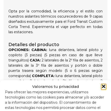
Opta por la comodidad, la eficiencia y el estilo con
nuestros aislantes térmicos oscurecedores de 9 capas
diseñados exclusivamente para el Ford Transit Custom
Corta Trend. Experimenta el viaje perfecto en todas
las estaciones.
Detalles del producto
OPCIONES:
CABINA:
luna delantera, lateral piloto y
copiloto (3 piezas) (5 piezas en caso de que lleve
triangulitos)
CAJA:
2 laterales de la 2º fila de asientos, 2
laterales de la 3º fila de asientos y portón o doble
puerta trasera según modelo (5 o 6 piezas según
corresponda)
COMPLETA:
luna delantera, lateral piloto
y copiloto, 2 laterales de la 2º fila de asientos, 2
Valoramos tu privacidad
laterales de la 3º fila de asientos, y portón o doble
puerta trasera según modelo (8 o 9 piezas según
Para ofrecer las mejores experiencias, utilizamos
corresponda) en caso de llevar triangulitos serian 10 o
tecnologías como las cookies para almacenar y/o acceder
11
AISLANTES TÉRMICOS 9 CAPAS
Aislante
a la información del dispositivo. El consentimiento de
térmico y oscurecedor de 9 capas de gran calidad
estas tecnologías nos permitirá procesar datos como el