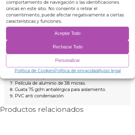
indicados para aislar tanto las altas temperaturas como
comportamiento de navegación o las identificaciones
las bajas para un mayor confort interno y
únicas en este sitio. No consentir o retirar el
proporcionando total oscuridad para las noches de
consentimiento, puede afectar negativamente a ciertas
descanso, sujetados con ventosas de rosca de gran
características y funciones.
succión y fácil extracción para simplificar su colocación
Composición
Aceptar Todo
Aluminio de 90 micras anti rayos ultravioleta y
resistente a rayadas.
Rechazar Todo
Polietileno expandido 2mm.
Película de aluminio de 38 micras, para aislamiento.
Personalizar
Polietileno expandido 2mm.
Política de Cookies
Política de privacidad
Aviso legal
Película de aluminio de 38 micras.
Polietileno expandido 2mm.
Película de aluminio de 38 micras.
Guata 75 gr/m antialérgica para aislamiento.
PVC anti condensación.
Productos relacionados