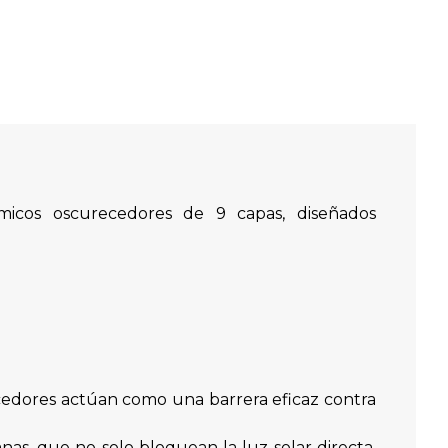
micos oscurecedores de 9 capas, diseñados
ecedores actúan como una barrera eficaz contra
as, que no solo bloquean la luz solar directa,