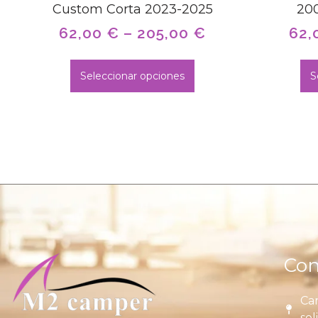
Custom Corta 2023-2025
20
62,00
€
–
205,00
€
62,
Seleccionar opciones
S
Con
Car
sol