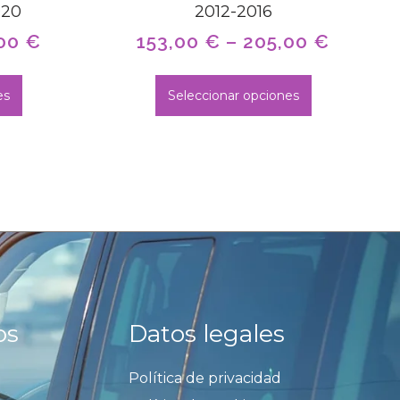
020
2012-2016
,00
€
153,00
€
–
205,00
€
es
Seleccionar opciones
os
Datos legales
Política de privacidad