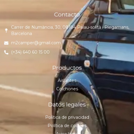
Contacto
Carrer de Numància, 30, 08184 Palau-solità i Plegamans,
Barcelona
m2camper@gmail.com
(+34) 640 60 15 00
Productos
Aislantes
Colchones
Datos legales
Política de privacidad
Política de cookies