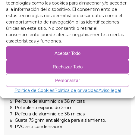
tecnologías como las cookies para almacenar y/o acceder
a la información del dispositivo. El consentimiento de
Aislante térmico y oscurecedor de 9 capas de gran
estas tecnologías nos permitirá procesar datos como el
calidad indicados para aislar tanto las altas
comportamiento de navegación o las identificaciones
temperaturas como las bajas para un mayor confort
únicas en este sitio. No consentir o retirar el
interno y proporcionando total oscuridad para las
consentimiento, puede afectar negativamente a ciertas
noches de descanso, sujetados con ventosas de rosca
características y funciones.
de gran succión y fácil extracción para simplificar su
colocación
Aceptar Todo
Composición
Rechazar Todo
Aluminio de 90 micras anti rayos ultravioleta y
resistente a rayadas.
Personalizar
Polietileno expandido 2mm.
Película de aluminio de 38 micras, para aislamiento.
Política de Cookies
Política de privacidad
Aviso legal
Polietileno expandido 2mm.
Película de aluminio de 38 micras.
Polietileno expandido 2mm.
Película de aluminio de 38 micras.
Guata 75 gr/m antialérgica para aislamiento.
PVC anti condensación.