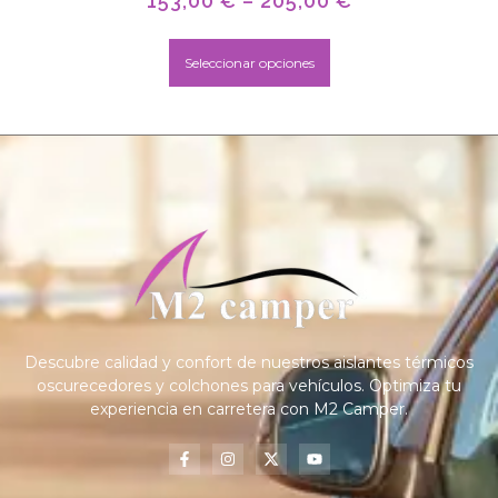
153,00
€
–
205,00
€
Seleccionar opciones
Descubre calidad y confort de nuestros aislantes térmicos
oscurecedores y colchones para vehículos. Optimiza tu
experiencia en carretera con M2 Camper.